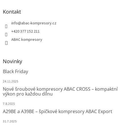
Kontakt
info
@
abac-kompresory.cz
+420 377 152 211
ABAC kompresory
Novinky
Black Friday
24.11.2025
Nové šroubové kompresory ABAC CROSS – kompaktní
výkon pro každou dílnu
7.8.2025
A29BE a A39BE – špičkové kompresory ABAC Export
31.7.2025