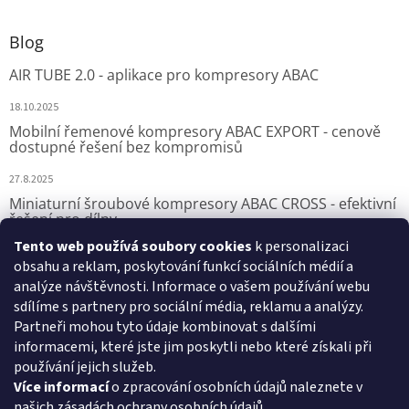
Blog
AIR TUBE 2.0 - aplikace pro kompresory ABAC
18.10.2025
Mobilní řemenové kompresory ABAC EXPORT - cenově
dostupné řešení bez kompromisů
27.8.2025
Miniaturní šroubové kompresory ABAC CROSS - efektivní
řešení pro dílny
Tento web používá soubory cookies
k personalizaci
7.8.2025
obsahu a reklam, poskytování funkcí sociálních médií a
analýze návštěvnosti. Informace o vašem používání webu
sdílíme s partnery pro sociální média, reklamu a analýzy.
Přijímáme online platby
Partneři mohou tyto údaje kombinovat s dalšími
informacemi, které jste jim poskytli nebo které získali při
používání jejich služeb.
Více informací
o zpracování osobních údajů naleznete v
našich
zásadách ochrany osobních údajů
.