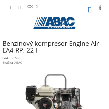
Přejít
na
CZK
NÁKUP
obsah
KOŠÍK
Benzínový kompresor Engine Air
EA4-RP, 22 l
EA4-3-5-22RP
Značka:
ABAC