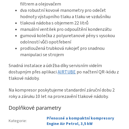
filtrem a olejovačem
dva robustní kovové manometry pro odečet
hodnoty výstupního tlaku a tlaku ve vzdušníku
tlaková nádoba s objemem 22 litrů
manuální ventilek pro odpouštění kondenzátu
gumová kolečka z polyuretanové pěny s vysokou
odolností vůči opotřebení
prodloužená trubková rukojeť pro snadnou
manipulaci se strojem
Snadná instalace a údržba díky servisním videím
dostupným přes aplikaci
AIRTUBE
po načtení QR-kódu z
tlakové nádoby.
Na kompresor poskytujeme standardní záruční dobu 2
roky a záruku 10 let na prorezavění tlakové nádoby.
Doplňkové parametry
Přenosné a kompaktní kompresory
Kategorie
:
Engine Air Petrol, 3,5 kW