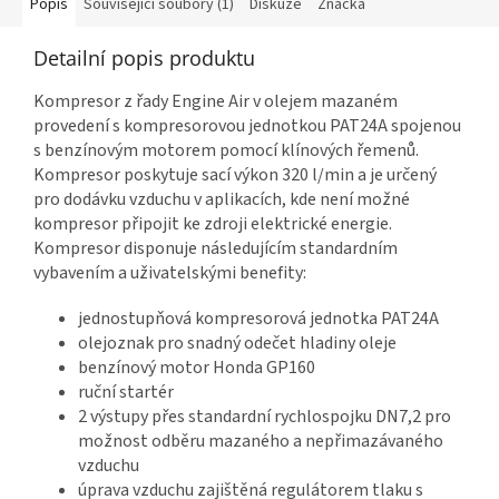
Popis
Související soubory (1)
Diskuze
Značka
Detailní popis produktu
Kompresor z řady Engine Air v olejem mazaném
provedení s kompresorovou jednotkou PAT24A spojenou
s benzínovým motorem pomocí klínových řemenů.
Kompresor poskytuje sací výkon 320 l/min a je určený
pro dodávku vzduchu v aplikacích, kde není možné
kompresor připojit ke zdroji elektrické energie.
Kompresor disponuje následujícím standardním
vybavením a uživatelskými benefity:
jednostupňová kompresorová jednotka PAT24A
olejoznak pro snadný odečet hladiny oleje
benzínový motor Honda GP160
ruční startér
2 výstupy přes standardní rychlospojku DN7,2 pro
možnost odběru mazaného a nepřimazávaného
vzduchu
úprava vzduchu zajištěná regulátorem tlaku s