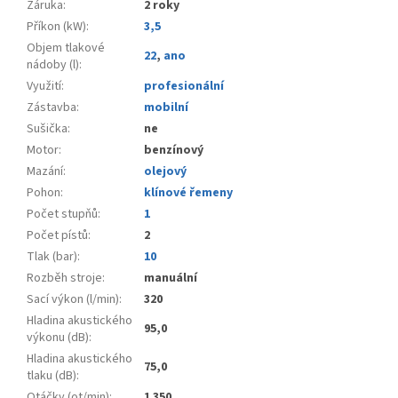
Záruka
:
2 roky
Příkon (kW)
:
3,5
Objem tlakové
22
,
ano
nádoby (l)
:
Využití
:
profesionální
Zástavba
:
mobilní
Sušička
:
ne
Motor
:
benzínový
Mazání
:
olejový
Pohon
:
klínové řemeny
Počet stupňů
:
1
Počet pístů
:
2
Tlak (bar)
:
10
Rozběh stroje
:
manuální
Sací výkon (l/min)
:
320
Hladina akustického
95,0
výkonu (dB)
:
Hladina akustického
75,0
tlaku (dB)
:
Otáčky (ot/min)
:
1 350