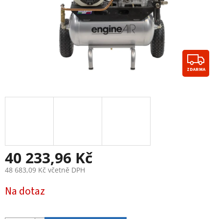
Z
ZDARMA
D
A
R
M
A
40 233,96 Kč
48 683,09 Kč včetně DPH
Měrná
Na dotaz
cena: