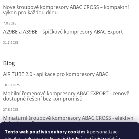
Nové šroubové kompresory ABAC CROSS – kompaktní
výkon pro každou dílnu
7.8.2025
A29BE a A39BE – špičkové kompresory ABAC Export
31.7.2025
Blog
AIR TUBE 2.0 - aplikace pro kompresory ABAC
18.10.2025
Mobilní řemenové kompresory ABAC EXPORT - cenově
dostupné řešení bez kompromisů
27.8.2025
Miniaturní šroubové kompresory ABAC CROSS - efektivní
řešení pro dílny
Tento web používá soubory cookies
k personalizaci
7.8.2025
obsahu a reklam, poskytování funkcí sociálních médií a