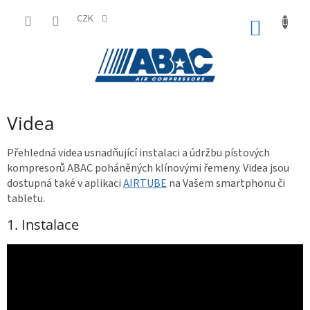
Přejít
na
CZK
NÁKUP
obsah
KOŠÍK
Videa
Přehledná videa usnadňující instalaci a údržbu pístových
kompresorů ABAC poháněných klínovými řemeny. Videa jsou
dostupná také v aplikaci
AIRTUBE
na Vašem smartphonu či
tabletu.
1. Instalace