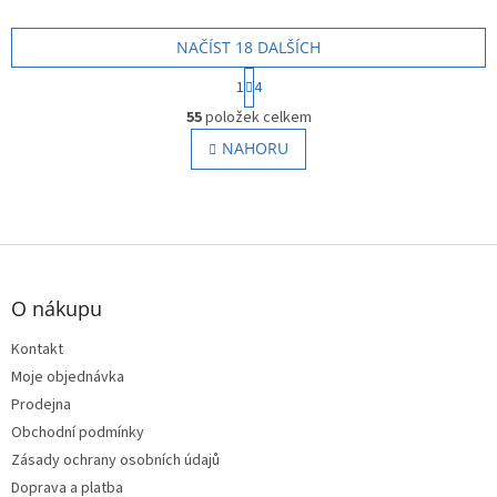
NAČÍST 18 DALŠÍCH
S
1
4
t
O
r
55
položek celkem
v
á
l
NAHORU
n
á
k
o
d
v
a
á
c
n
Z
í
í
p
á
r
p
O nákupu
v
a
k
t
Kontakt
y
í
Moje objednávka
v
ý
Prodejna
p
Obchodní podmínky
i
Zásady ochrany osobních údajů
s
u
Doprava a platba