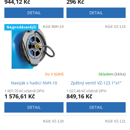
944,12 Kč
296 Kč
DETAIL
DETAIL
Kód:
NVH-10
Kód:
VZ-123
Nejprodávanější
Do 3 týdnů
Skladem
(16 ks)
Naviják s hadicí NVH-10
Zpětný ventil VZ-123 1"x1"
1 907,70 Kč včetně DPH
1 027,48 Kč včetně DPH
1 576,61 Kč
849,16 Kč
DETAIL
DETAIL
Kód:
VZ-120
Kód:
VZ-121