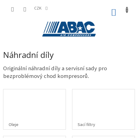
Přejít
na
CZK
NÁKUP
obsah
KOŠÍK
Náhradní díly
Originální náhradní díly a servisní sady pro
bezproblémový chod kompresorů.
Oleje
Sací filtry