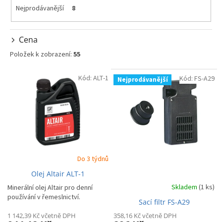
Nejprodávanější
8
Cena
Položek k zobrazení:
55
V
Kód:
ALT-1
Kód:
FS-A29
Nejprodávanější
ý
p
i
s
p
r
o
d
Do 3 týdnů
u
Olej Altair ALT-1
k
Skladem
(1 ks)
Minerální olej Altair pro denní
t
používání v řemeslnictví.
Sací filtr FS-A29
ů
1 142,39 Kč včetně DPH
358,16 Kč včetně DPH