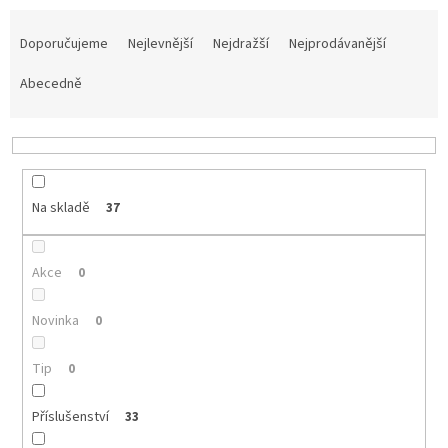
Ř
a
Doporučujeme
Nejlevnější
Nejdražší
Nejprodávanější
z
e
Abecedně
n
í
p
r
o
Na skladě
37
d
u
k
Akce
0
t
ů
Novinka
0
Tip
0
Příslušenství
33