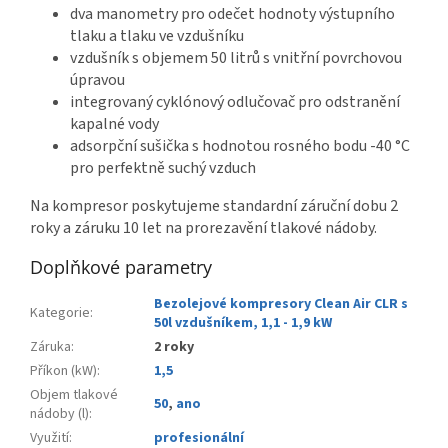
dva manometry pro odečet hodnoty výstupního
tlaku a tlaku ve vzdušníku
vzdušník s objemem 50 litrů s vnitřní povrchovou
úpravou
integrovaný cyklónový odlučovač pro odstranění
kapalné vody
adsorpční sušička s hodnotou rosného bodu -40 °C
pro perfektně suchý vzduch
Na kompresor poskytujeme standardní záruční dobu 2
roky a záruku 10 let na prorezavění tlakové nádoby.
Doplňkové parametry
Bezolejové kompresory Clean Air CLR s
Kategorie
:
50l vzdušníkem, 1,1 - 1,9 kW
Záruka
:
2 roky
Příkon (kW)
:
1,5
Objem tlakové
50
,
ano
nádoby (l)
:
Využití
:
profesionální