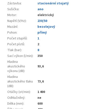
Zástavba
:
stacionární stojatý
Sušička
:
ano
Motor
:
elektrický
Napětí (V/Hz)
:
230/50
Mazání
:
bezolejový
Pohon
:
přímý
Počet stupňů
:
1
Počet pístů
:
2
Tlak (bar)
:
8
Sací výkon (l/min)
:
350
Hladina
akustického
93,6
výkonu (dB)
:
Hladina
akustického tlaku
73,6
(dB)
:
Otáčky (ot/min)
:
1 400
Odhlučněný
:
ne
Délka (mm)
:
600