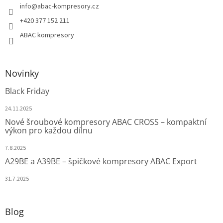
info
@
abac-kompresory.cz
+420 377 152 211
ABAC kompresory
Novinky
Black Friday
24.11.2025
Nové šroubové kompresory ABAC CROSS – kompaktní
výkon pro každou dílnu
7.8.2025
A29BE a A39BE – špičkové kompresory ABAC Export
31.7.2025
Blog