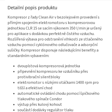
Detailní popis produktu
Kompresor z řady Clean Air v bezolejovém provedení s
přímým spojením elektromotoru s kompresorovou
jednotkou CLR 15 se sacím výkonem 350 l/min je určený
pro aplikace s dodávkou perfektně čistého vzduchu.
Rozšířená výbava pro odstranění vlhkosti ze stlačeného
vzduchu pomocí cyklónového odlučovače a adsorpční
sušičky. Kompresor disponuje následujícími benefity a
standardním vybavením:
dvoupístová kompresorová jednotka
připevnění kompresoru ke vzdušníku přes
protivibrační silentbloky
elektromotor s nízkými otáčkami 1400 rpm pro
tišší a efektivní chod
automatické ovládání chodu pomocí špičkového
tlakového spínače Condor
výstup přes kulový kohout
součástí dodávky regulátor tlaku