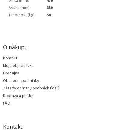
Šířka (mm)
:
470
Výška (mm)
:
850
Hmotnost (kg)
:
54
Z
á
p
O nákupu
a
t
Kontakt
í
Moje objednávka
Prodejna
Obchodní podmínky
Zásady ochrany osobních údajů
Doprava a platba
FAQ
Kontakt