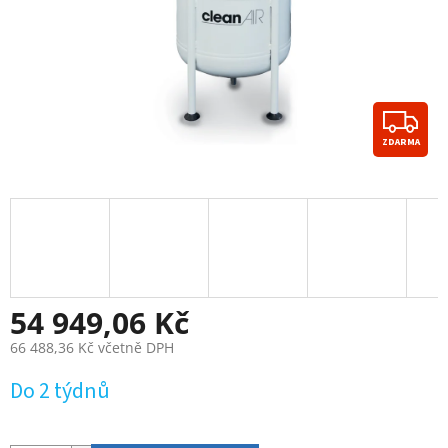
Z
ZDARMA
D
A
R
M
A
54 949,06 Kč
66 488,36 Kč včetně DPH
Měrná
Do 2 týdnů
cena: