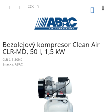
Přejít
na
CZK
NÁKUP
obsah
KOŠÍK
Bezolejový kompresor Clean Air
CLR-MD, 50 l, 1,5 kW
CLR-1-5-50MD
Značka:
ABAC