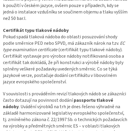
k použití v českém jazyce, ovšem pouze v případech, kdy se
jedná o instalace vzdušníku se součinem objemu a tlaku vyšším
než 50 bar.l.
Certifikát typu tlakové nádoby
Pokud spadá tlaková nádoba do oblasti posuzování shody
podle směrnice PED nebo SPVD, má zákazník nárok na tzv.
EC
type examination certificate
(certifikát typu tlakové nádoby).
Certifikát vystavuje pro výrobce nádoby notifikovaná osoba a
certifikát tak dokládá, že při konstrukci a výrobě nádoby byly
splněny veškeré požadavky uvedených směrnic. Co se týká
jazykové verze, postačuje dodání certifikátu v libovolném
jazyce evropského společenství.
V souvislosti s prováděním revizí tlakových nádob se zákazníci
často dotazují na povinnost dodání
passportu tlakové
nádoby
. Uvádění výrobků na trh je dnes řešeno výhradně na
základě harmonizované legislativy evropského společenství,
tj. zmíněného zákona č. 22/1997 Sb. o technických požadavcích
na výrobky a předmětných směrnic ES – v oblasti tlakových