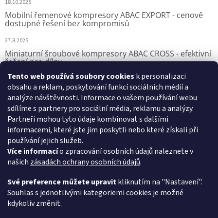
18.10.2025
Mobilní řemenové kompresory ABAC EXPORT - cenově
dostupné řešení bez kompromisů
27.8.2025
Miniaturní šroubové kompresory ABAC CROSS - efektivní
řešení pro dílny
Tento web používá soubory cookies
k personalizaci
7.8.2025
obsahu a reklam, poskytování funkcí sociálních médií a
analýze návštěvnosti. Informace o vašem používání webu
sdílíme s partnery pro sociální média, reklamu a analýzy.
Přijímáme online platby
Partneři mohou tyto údaje kombinovat s dalšími
informacemi, které jste jim poskytli nebo které získali při
používání jejich služeb.
Více informací
o zpracování osobních údajů naleznete v
našich
zásadách ochrany osobních údajů
.
VSK Profi, s.r.o.
Své preference můžete upravit
kliknutím na "Nastavení".
Souhlas s jednotlivými kategoriemi cookies je možné
kdykoliv změnit.