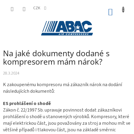
Přejít
na
CZK
NÁKUP
obsah
KOŠÍK
Na jaké dokumenty dodané s
kompresorem mám nárok?
28.3.2024
K zakoupenému kompresoru má zákazník nárok na dodání
následujících dokumentů:
ES prohlášení o shodě
Zákon č. 22/1997 Sb. upravuje povinnost dodat zákazníkovi
prohlášení o shodě u stanovených výrobků. Kompresory, které
mají elektrickou část, jsou považovány za stroj a mohou mít ve
většině případů i tlakovou část, jsou na základě směrnic