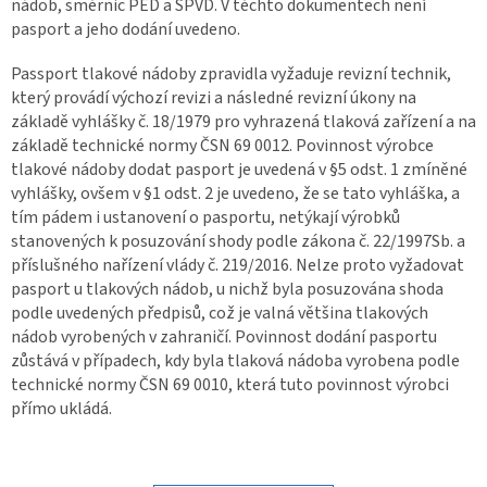
nádob, směrnic PED a SPVD. V těchto dokumentech není
pasport a jeho dodání uvedeno.
Passport tlakové nádoby zpravidla vyžaduje revizní technik,
který provádí výchozí revizi a následné revizní úkony na
základě vyhlášky č. 18/1979 pro vyhrazená tlaková zařízení a na
základě technické normy ČSN 69 0012. Povinnost výrobce
tlakové nádoby dodat pasport je uvedená v §5 odst. 1 zmíněné
vyhlášky, ovšem v §1 odst. 2 je uvedeno, že se tato vyhláška, a
tím pádem i ustanovení o pasportu, netýkají výrobků
stanovených k posuzování shody podle zákona č. 22/1997Sb. a
příslušného nařízení vlády č. 219/2016. Nelze proto vyžadovat
pasport u tlakových nádob, u nichž byla posuzována shoda
podle uvedených předpisů, což je valná většina tlakových
nádob vyrobených v zahraničí. Povinnost dodání pasportu
zůstává v případech, kdy byla tlaková nádoba vyrobena podle
technické normy ČSN 69 0010, která tuto povinnost výrobci
přímo ukládá.