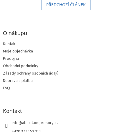
PŘEDCHOZÍ ČLÁNEK
Z
á
p
O nákupu
a
t
Kontakt
í
Moje objednávka
Prodejna
Obchodní podmínky
Zásady ochrany osobních údajů
Doprava a platba
FAQ
Kontakt
info
@
abac-kompresory.cz
+420 377 152 211