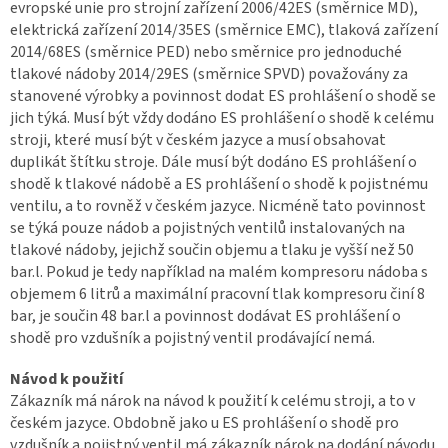
evropské unie pro strojní zařízení 2006/42ES (směrnice MD),
elektrická zařízení 2014/35ES (směrnice EMC), tlaková zařízení
2014/68ES (směrnice PED) nebo směrnice pro jednoduché
tlakové nádoby 2014/29ES (směrnice SPVD) považovány za
stanovené výrobky a povinnost dodat ES prohlášení o shodě se
jich týká. Musí být vždy dodáno ES prohlášení o shodě k celému
stroji, které musí být v českém jazyce a musí obsahovat
duplikát štítku stroje. Dále musí být dodáno ES prohlášení o
shodě k tlakové nádobě a ES prohlášení o shodě k pojistnému
ventilu, a to rovněž v českém jazyce. Nicméně tato povinnost
se týká pouze nádob a pojistných ventilů instalovaných na
tlakové nádoby, jejichž součin objemu a tlaku je vyšší než 50
bar.l. Pokud je tedy například na malém kompresoru nádoba s
objemem 6 litrů a maximální pracovní tlak kompresoru činí 8
bar, je součin 48 bar.l a povinnost dodávat ES prohlášení o
shodě pro vzdušník a pojistný ventil prodávající nemá.
Návod k použití
Zákazník má nárok na návod k použití k celému stroji, a to v
českém jazyce. Obdobně jako u ES prohlášení o shodě pro
vzdušník a pojistný ventil má zákazník nárok na dodání návodu