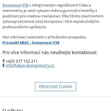
Kompresor V36
s integrovaným regulátorem tlaku a
manometry je navíc vybaven dvěma gumovými kolečky a
podstavci pro snadnou manipulaci. Díky těmto vlastnostem
vyhovuje extrémně silný kompresor i těm nejnáročnějším
profesionálním aplikacím.
Více informací naleznete v přiloženém prospektu.
Prospekt ABAC - kompresor V36
Pro více informací nás neváhejte kontaktovat:
T
+420 377 152 211
E
info@abac-kompresory.cz
PŘEDCHOZÍ ČLÁNEK
Z
á
p
O nákupu