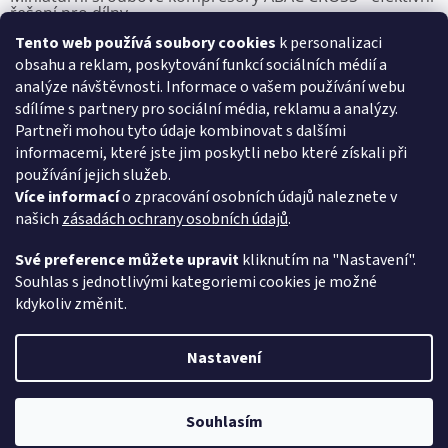
řešení pro dílny
Tento web používá soubory cookies
k personalizaci
7.8.2025
obsahu a reklam, poskytování funkcí sociálních médií a
analýze návštěvnosti. Informace o vašem používání webu
sdílíme s partnery pro sociální média, reklamu a analýzy.
Přijímáme online platby
Partneři mohou tyto údaje kombinovat s dalšími
informacemi, které jste jim poskytli nebo které získali při
používání jejich služeb.
Více informací
o zpracování osobních údajů naleznete v
našich
zásadách ochrany osobních údajů
.
VSK Profi, s.r.o.
Své preference můžete upravit
kliknutím na "Nastavení".
Souhlas s jednotlivými kategoriemi cookies je možné
kdykoliv změnit.
Vytvořil Shoptet
Nastavení
Copyright 2026
Pístové kompresory ABAC
. Všechna práva
vyhrazena.
Souhlasím