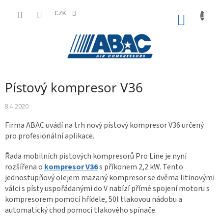
Přejít
na
CZK
NÁKUP
obsah
KOŠÍK
Pístový kompresor V36
8.4.2020
Firma ABAC uvádí na trh nový pístový kompresor V36 určený
pro profesionální aplikace.
Řada mobilních pístových kompresorů Pro Line je nyní
rozšířena o
kompresor V36
s příkonem 2,2 kW. Tento
jednostupňový olejem mazaný kompresor se dvěma litinovými
válci s písty uspořádanými do V nabízí přímé spojení motoru s
kompresorem pomocí hřídele, 50l tlakovou nádobu a
automatický chod pomocí tlakového spínače.