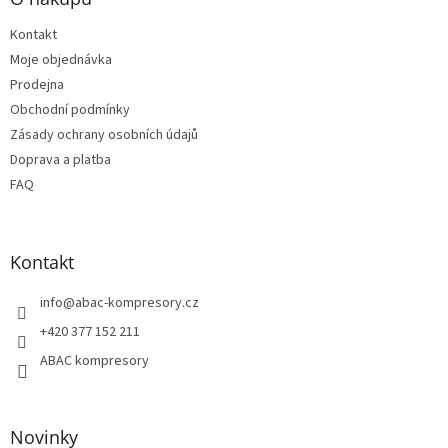
a
t
Kontakt
í
Moje objednávka
Prodejna
Obchodní podmínky
Zásady ochrany osobních údajů
Doprava a platba
FAQ
Kontakt
info
@
abac-kompresory.cz
+420 377 152 211
ABAC kompresory
Novinky