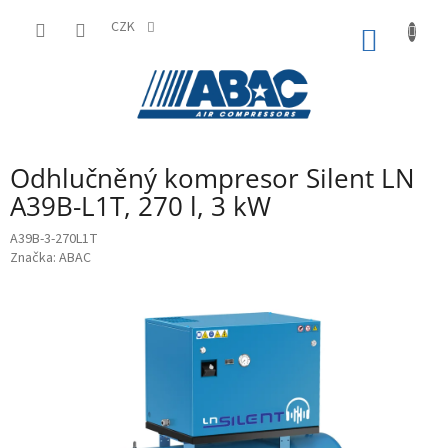
Přejít
na
CZK
NÁKUP
obsah
KOŠÍK
Odhlučněný kompresor Silent LN
A39B-L1T, 270 l, 3 kW
A39B-3-270L1T
Značka:
ABAC