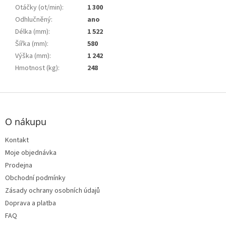
Otáčky (ot/min)
:
1 300
Odhlučněný
:
ano
Délka (mm)
:
1 522
Šířka (mm)
:
580
Výška (mm)
:
1 242
Hmotnost (kg)
:
248
Z
á
p
O nákupu
a
t
Kontakt
í
Moje objednávka
Prodejna
Obchodní podmínky
Zásady ochrany osobních údajů
Doprava a platba
FAQ