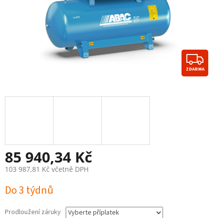
Z
ZDARMA
D
A
R
M
A
85 940,34 Kč
103 987,81 Kč
včetně DPH
Měrná
Do 3 týdnů
cena:
Prodloužení záruky