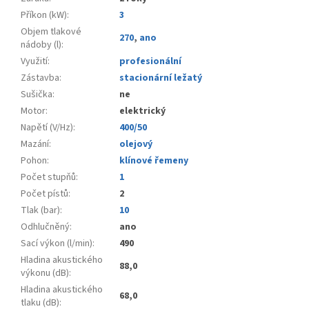
Příkon (kW)
:
3
Objem tlakové
270
,
ano
nádoby (l)
:
Využití
:
profesionální
Zástavba
:
stacionární ležatý
Sušička
:
ne
Motor
:
elektrický
Napětí (V/Hz)
:
400/50
Mazání
:
olejový
Pohon
:
klínové řemeny
Počet stupňů
:
1
Počet pístů
:
2
Tlak (bar)
:
10
Odhlučněný
:
ano
Sací výkon (l/min)
:
490
Hladina akustického
88,0
výkonu (dB)
:
Hladina akustického
68,0
tlaku (dB)
: