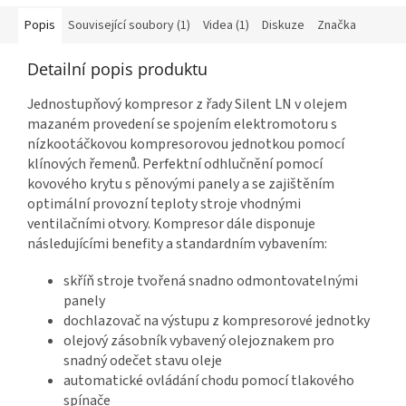
Popis
Související soubory (1)
Videa (1)
Diskuze
Značka
Detailní popis produktu
Jednostupňový kompresor z řady Silent LN v olejem
mazaném provedení se spojením elektromotoru s
nízkootáčkovou kompresorovou jednotkou pomocí
klínových řemenů. Perfektní odhlučnění pomocí
kovového krytu s pěnovými panely a se zajištěním
optimální provozní teploty stroje vhodnými
ventilačními otvory. Kompresor dále disponuje
následujícími benefity a standardním vybavením:
skříň stroje tvořená snadno odmontovatelnými
panely
dochlazovač na výstupu z kompresorové jednotky
olejový zásobník vybavený olejoznakem pro
snadný odečet stavu oleje
automatické ovládání chodu pomocí tlakového
spínače