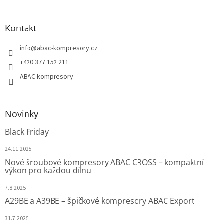
Kontakt
info
@
abac-kompresory.cz
+420 377 152 211
ABAC kompresory
Novinky
Black Friday
24.11.2025
Nové šroubové kompresory ABAC CROSS – kompaktní
výkon pro každou dílnu
7.8.2025
A29BE a A39BE – špičkové kompresory ABAC Export
31.7.2025