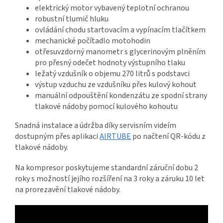
elektrický motor vybavený teplotní ochranou
robustní tlumič hluku
ovládání chodu startovacím a vypínacím tlačítkem
mechanické počítadlo motohodin
otřesuvzdorný manometr s glycerinovým plněním
pro přesný odečet hodnoty výstupního tlaku
ležatý vzdušník o objemu 270 litrů s podstavci
výstup vzduchu ze vzdušníku přes kulový kohout
manuální odpouštění kondenzátu ze spodní strany
tlakové nádoby pomocí kulového kohoutu
Snadná instalace a údržba díky servisním videím
dostupným přes aplikaci
AIRTUBE
po načtení QR-kódu z
tlakové nádoby.
Na kompresor poskytujeme standardní záruční dobu 2
roky s možností jejího rozšíření na 3 roky a záruku 10 let
na prorezavění tlakové nádoby.