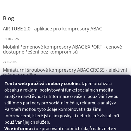
Blog
AIR TUBE 2.0 - aplikace pro kompresory ABAC
18.10.2025
Mobilní řemenové kompresory ABAC EXPORT - cenově
dostupné řešení bez kompromisů
27.8.2025
Miniaturní šroubové kompresory ABAC CROSS - efektivní
řešení pro dílny
Tento web používá soubory cookies
k personalizaci
7.8.2025
obsahu a reklam, poskytování funkcí sociálních médií a
analýze návštěvnosti. Informace o vašem používání webu
sdílíme s partnery pro sociální média, reklamu a analýzy.
Přijímáme online platby
Partneři mohou tyto údaje kombinovat s dalšími
informacemi, které jste jim poskytli nebo které získali při
používání jejich služeb.
Více informací
o zpracování osobních údajů naleznete v