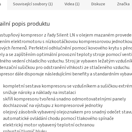
s
Související soubory (1)
Videa (1)
Diskuze
Značka
ailní popis produktu
stupňový kompresor z řady Silent LN v olejem mazaném proveden
jením elektromotoru s nízkootáčkovou kompresorovou jednotko
ových řemenů. Perfektní odhlučnění pomocí kovového krytu s pěn
ly a se zajištěním optimální provozní teploty stroje pomocí venti
ného vedení chladicího vzduchu. Stroj je vybaven ležatým vzdušn
enzační sušičkou pro odstranění vlhkosti ze stlačeného vzduchu.
resor dále disponuje následujícími benefity a standardním vybav
kompletní sestava kompresoru se vzdušníkem a sušičkou extré
snižuje nároky a náklady na instalaci
skříň kompresoru tvořená snadno odmontovatelnými panely
dochlazovač na výstupu z kompresorové jednotky
olejový zásobník vybavený olejoznakem pro snadný odečet stavu
automatické ovládání chodu pomocí tlakového spínače
elektrický motor vybavený teplotní ochranou
robustní tlumič hluku