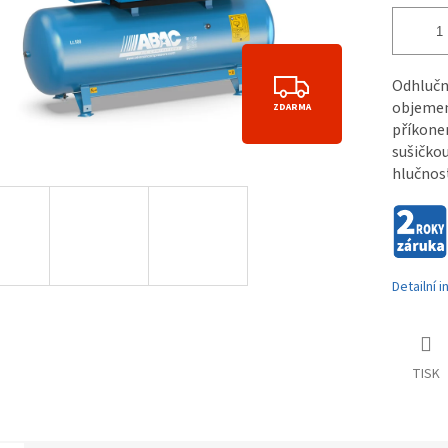
Z
Odhlučn
objemem
ZDARMA
D
příkone
A
sušičkou
hlučnost
R
M
A
Detailní 
TISK