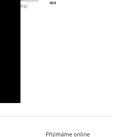
Hmotnost
404
(kg)
:
Přijímáme online