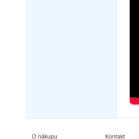
Z
á
p
O nákupu
Kontakt