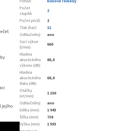
Pohon
:
klínové řemeny
Počet
2
stupňů
:
Počet pístů
:
2
Tlak (bar)
:
11
dečet
Odhlučněný
:
ano
Sací výkon
660
(l/min)
:
Hladina
oby
akustického
88,0
výkonu (dB)
:
Hladina
akustického
68,0
tlaku (dB)
:
aci
Otáčky
1 150
(ot/min)
:
Odhlučněný
:
ano
 jejího
Délka (mm)
:
1 943
Šířka (mm)
:
738
Výška (mm)
:
1 593