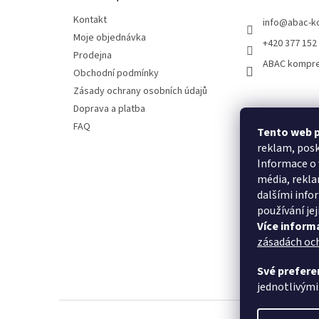
a
t
Kontakt
info
@
abac-k
í
Moje objednávka
+420 377 152
Prodejna
ABAC kompr
Obchodní podmínky
Zásady ochrany osobních údajů
Doprava a platba
FAQ
Tento web p
reklam, posk
Informace o 
média, rekla
dalšími infor
používání jej
Více inform
zásadách oc
Své prefere
jednotlivými