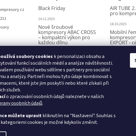
Black Friday
AIR TUBE 2.
ompresory.cz
pro kompr
 211
24.11.2025
18.10.2025
Nové šroubové
esory
kompresory ABAC CROSS
Mobilní ře
– kompaktní výkon pro
kompresor
každou dílnu
EXPORT - c
dostupné ř
kompromi
7.8.2025
oužívá soubory cookies
k personalizaci obsahu a
A29BE a A39BE – špičkové
ytování funkcí sociálních médií a analýze návštěvnosti.
27.8.2025
kompresory ABAC Export
vašem používání webu sdílíme s partnery pro sociální
Miniaturní
mu a analýzy. Partneři mohou tyto údaje kombinovat s
kompresor
31.7.2025
- efektivní 
macemi, které jste jim poskytli nebo které získali při
ich služeb.
7.8.2025
ací
o zpracování osobních údajů naleznete v našich
hrany osobních údajů
.
VSK Profi, s.r.o.
nce můžete upravit
kliknutím na "Nastavení". Souhlas s
 kategoriemi cookies je možné kdykoliv změnit.