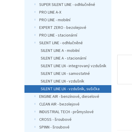
n
SUPER SILENT LINE - odhlučněné
e
PRO LINE A-X
l
PRO LINE - mobilní
EXPERT ZERO - bezolejové
PRO LINE - stacionární
SILENT LINE - odhlučněné
SILENT LINE A - mobilní
SILENT LINE A - stacionární
SILENT LINE LN - integrovaný vzdušník
SILENT LINE LN - samostatné
SILENT LINE LN - vzdušník
SILENT LINE LN - vzdušník, sušička
ENGINE AIR - benzínové, dieselové
CLEAN AIR - bezolejové
INDUSTRIAL TECH - průmyslové
CROSS - šroubové
SPINN - šroubové