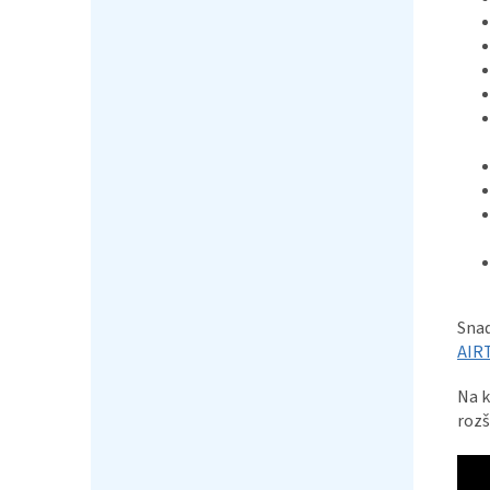
Snad
AIR
Na k
rozš