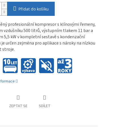
Přidat do košíku
ěný profesionální kompresor s klínovými řemeny,
 vzdušníku 500 litrů, výstupním tlakem 11 bar a
m 5,5 kW v kompletní sestavě s kondenzační
 je určen zejména pro aplikace s nároky na nízkou
 stroje.
informace
ZEPTAT SE
SDÍLET