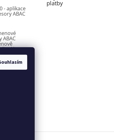
platby
0 - aplikace
esory ABAC
menové
y ABAC
enově
ešení bez
sů
Souhlasím
 šroubové
y ABAC CROSS
řešení pro dílny