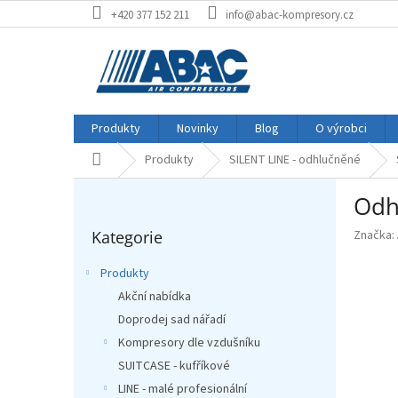
Přejít
+420 377 152 211
info@abac-kompresory.cz
na
obsah
Produkty
Novinky
Blog
O výrobci
Produkty
SILENT LINE - odhlučněné
Domů
P
Odh
o
Přeskočit
s
Kategorie
Značka:
kategorie
t
r
Produkty
a
Akční nabídka
n
Doprodej sad nářadí
n
í
Kompresory dle vzdušníku
p
SUITCASE - kufříkové
a
LINE - malé profesionální