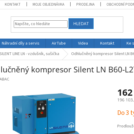
KONTAKT
MOJE OBJEDNÁVKA
PRODEJNA
OBCHODNÍ POD
HLEDAT
Náhradní díly a servis
AirTube
Videa
Kontakt
Ke 
SILENT LINE LN - vzdušník, sušička
Odhlučněný kompresor Silent LN B6
lučněný kompresor Silent LN B60-L2T
ABAC
162
196 103
Měrná
Do 3 
cena:
Prodlouž