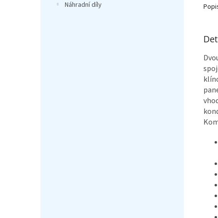
Náhradní díly
Popi
Det
Dvou
spo
klín
pane
vhod
kond
Komp