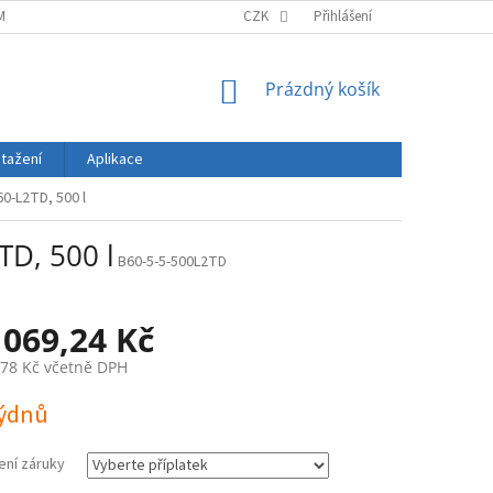
MÍNKY
ZÁSADY OCHRANY OSOBNÍCH ÚDAJŮ
CZK
Přihlášení
DOPRAVA A PLATBA
NÁKUPNÍ
Prázdný košík
KOŠÍK
stažení
Aplikace
0-L2TD, 500 l
D, 500 l
B60-5-5-500L2TD
 069,24 Kč
,78 Kč
včetně DPH
týdnů
ení záruky