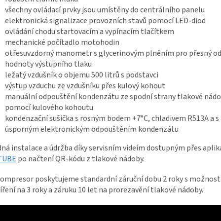
všechny ovládací prvky jsou umístěny do centrálního panelu
elektronická signalizace provozních stavů pomocí LED-diod
ovládání chodu startovacím a vypínacím tlačítkem
mechanické počítadlo motohodin
otřesuvzdorný manometr s glycerinovým plněním pro přesný o
hodnoty výstupního tlaku
ležatý vzdušník o objemu 500 litrů s podstavci
výstup vzduchu ze vzdušníku přes kulový kohout
manuální odpouštění kondenzátu ze spodní strany tlakové nád
pomocí kulového kohoutu
kondenzační sušička s rosným bodem +7°C, chladivem R513A a s
úsporným elektronickým odpouštěním kondenzátu
ná instalace a údržba díky servisním videím dostupným přes aplik
TUBE
po načtení QR-kódu z tlakové nádoby.
ompresor poskytujeme standardní záruční dobu 2 roky s možností
íření na 3 roky a záruku 10 let na prorezavění tlakové nádoby.