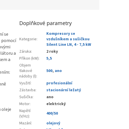
Doplňkové parametry
Kompresory se
í se
Kategorie
:
vzdušníkem a sušičkou
u pomocí
Silent Line LN, 4 - 7,5 kW
ovými
Záruka
:
2 roky
látoru a
Příkon (kW)
:
5,5
íkem a
Objem
tlakové
500
,
ano
ením:
nádoby (l)
:
Využití
:
profesionální
mně
Zástavba
:
stacionární ležatý
Sušička
:
ano
Motor
:
elektrický
 oleje
Napětí
400/50
(V/Hz)
:
Mazání
:
olejový