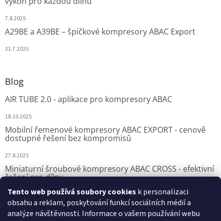
výkon pro každou dílnu
7.8.2025
A29BE a A39BE – špičkové kompresory ABAC Export
31.7.2025
Blog
AIR TUBE 2.0 - aplikace pro kompresory ABAC
18.10.2025
Mobilní řemenové kompresory ABAC EXPORT - cenově
dostupné řešení bez kompromisů
27.8.2025
Miniaturní šroubové kompresory ABAC CROSS - efektivní
řešení pro dílny
Tento web používá soubory cookies
k personalizaci
7.8.2025
obsahu a reklam, poskytování funkcí sociálních médií a
analýze návštěvnosti. Informace o vašem používání webu