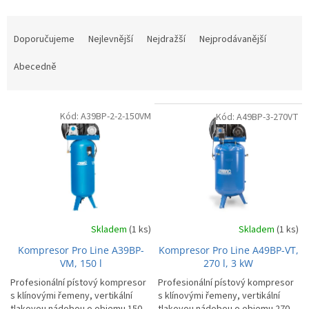
Ř
a
Doporučujeme
Nejlevnější
Nejdražší
Nejprodávanější
z
e
Abecedně
n
í
V
p
Kód:
A39BP-2-2-150VM
Kód:
A49BP-3-270VT
ý
r
p
o
i
d
s
u
p
k
r
t
o
ů
d
Skladem
(1 ks)
Skladem
(1 ks)
u
Kompresor Pro Line A39BP-
Kompresor Pro Line A49BP-VT,
k
VM, 150 l
270 l, 3 kW
t
Profesionální pístový kompresor
Profesionální pístový kompresor
ů
s klínovými řemeny, vertikální
s klínovými řemeny, vertikální