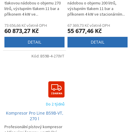
A
tlakovou nádobou o objemu 270
nádobou o objemu 200 litrů,
litrů, výstupním tlakem 11 bar a
výstupním tlakem 11 bar a
příkonem 4 kW ve...
příkonem 4 kW ve stacionárním...
73 656,66 Kč včetně DPH
67 369,73 Kč včetně DPH
60 873,27 Kč
55 677,46 Kč
DETAIL
DETAIL
Kód:
B59B-4-270VT
Z
ZDARMA
D
Do 2 týdnů
A
Kompresor Pro Line B59B-VT,
R
270 l
M
Profesionální pístový kompresor