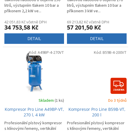
tlakovou nádobou o objemu 150
tlakovou nádobou o objemu 270
litrů, výstupním tlakem 10 bar a
litrů, výstupním tlakem 10 bar a
příkonem 2,2 kW ve...
příkonem 3 kW ve...
42 051,83 Kč včetně DPH
69 213,82 Kč včetně DPH
34 753,58 Kč
57 201,50 Kč
DETAIL
DETAIL
Kód:
A49BP-4-270VT
Kód:
B59B-4-200VT
Z
ZDARMA
D
Skladem
(1 ks)
Do 3 týdnů
A
Kompresor Pro Line A49BP-VT,
Kompresor Pro Line B59B-VT,
R
270 l, 4 kW
200 l
Profesionální pístový kompresor
Profesionální pístový kompresor
s klínovými řemeny, vertikální
s klínovými řemeny, vertikální