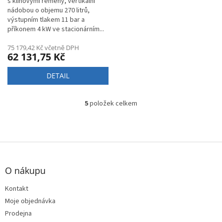
s klínovými řemeny, vertikální
A
nádobou o objemu 270 litrů,
výstupním tlakem 11 bar a
příkonem 4 kW ve stacionárním...
75 179,42 Kč včetně DPH
62 131,75 Kč
DETAIL
5
položek celkem
O
v
l
á
d
Z
a
á
c
p
O nákupu
í
a
p
t
Kontakt
r
í
v
Moje objednávka
k
Prodejna
y