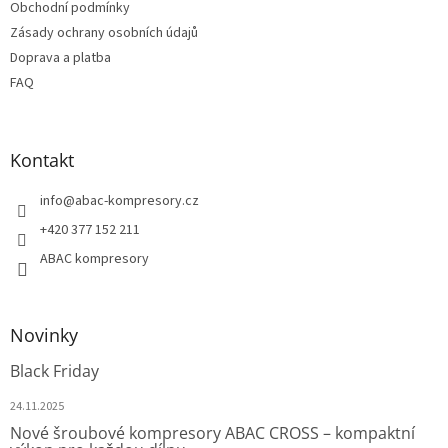
Obchodní podmínky
v
Zásady ochrany osobních údajů
ý
p
Doprava a platba
i
FAQ
s
u
Kontakt
info
@
abac-kompresory.cz
+420 377 152 211
ABAC kompresory
Novinky
Black Friday
24.11.2025
Nové šroubové kompresory ABAC CROSS – kompaktní