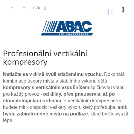
Přejít
na
CZK
NÁKUP
obsah
KOŠÍK
Profesionální vertikální
kompresory
Netlačte se v dílně kvůli stlačenému vzuchu.
Dokonalá
kombinace úspory místa a stabilního výkonu dělá
kompresory s vertikálním vzdušníkem
špičkovou volbu
pro každý provoz -
od dílny, přes pneuservis, až po
stomatologickou ordinaci
. S vertikálním kompresorem
budete mít k dispozici veškerý výkon, který potřebujte,
aniž
byste zabírali cenné místo na podlaze
, které by šlo využít
lépe.