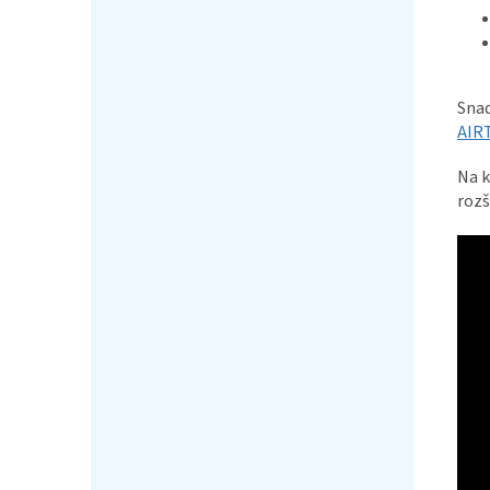
Snad
AIR
Na k
rozš