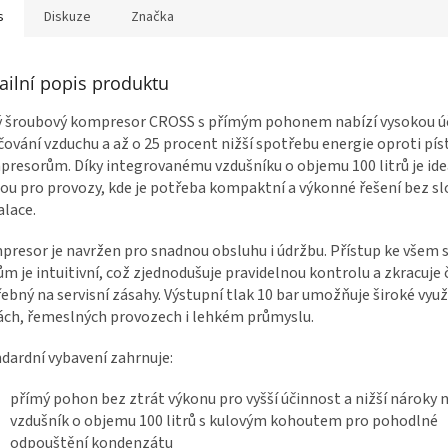
s
Diskuze
Značka
ailní popis produktu
ý šroubový kompresor CROSS s přímým pohonem nabízí vysokou ú
čování vzduchu a až o 25 procent nižší spotřebu energie oproti pí
resorům. Díky integrovanému vzdušníku o objemu 100 litrů je ide
ou pro provozy, kde je potřeba kompaktní a výkonné řešení bez sl
alace.
resor je navržen pro snadnou obsluhu i údržbu. Přístup ke všem 
m je intuitivní, což zjednodušuje pravidelnou kontrolu a zkracuje 
ebný na servisní zásahy. Výstupní tlak 10 bar umožňuje široké využi
ách, řemeslných provozech i lehkém průmyslu.
dardní vybavení zahrnuje:
přímý pohon bez ztrát výkonu pro vyšší účinnost a nižší nároky 
vzdušník o objemu 100 litrů s kulovým kohoutem pro pohodlné
odpouštění kondenzátu