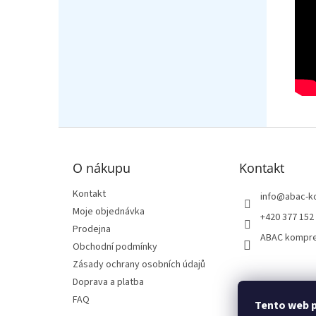
Z
á
p
O nákupu
Kontakt
a
t
Kontakt
info
@
abac-k
í
Moje objednávka
+420 377 152
Prodejna
ABAC kompr
Obchodní podmínky
Zásady ochrany osobních údajů
Doprava a platba
FAQ
Tento web p