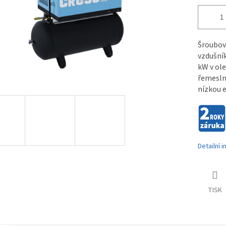
Šroubov
vzdušník
kW v ol
řemesln
nízkou 
Detailní 
TISK