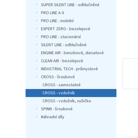
n
SUPER SILENT LINE - odhlučněné
e
PRO LINE A-X
l
PRO LINE - mobilní
EXPERT ZERO - bezolejové
PRO LINE - stacionární
SILENT LINE - odhlučněné
ENGINE AIR - benzínové, dieselové
CLEAN AIR - bezolejové
INDUSTRIAL TECH - průmyslové
CROSS - šroubové
CROSS - samostatné
CROSS - vzdušník
CROSS - vzdušník, sušička
SPINN - šroubové
Náhradní díly