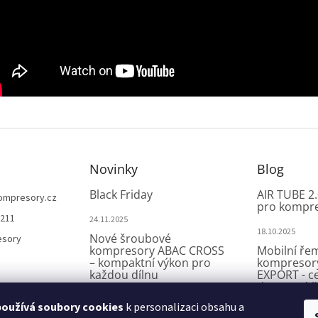
Novinky
Blog
Black Friday
AIR TUBE 2.
ompresory.cz
pro kompr
 211
24.11.2025
18.10.2025
Nové šroubové
esory
kompresory ABAC CROSS
Mobilní ře
– kompaktní výkon pro
kompresor
každou dílnu
EXPORT - c
dostupné ř
kompromi
7.8.2025
oužívá soubory cookies
k personalizaci obsahu a