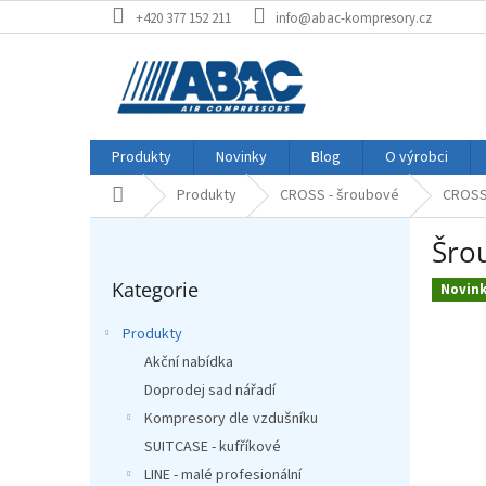
Přejít
+420 377 152 211
info@abac-kompresory.cz
na
obsah
Produkty
Novinky
Blog
O výrobci
Produkty
CROSS - šroubové
CROSS 
Domů
P
Šro
o
Přeskočit
s
Kategorie
kategorie
Novin
t
r
Produkty
a
Akční nabídka
n
Doprodej sad nářadí
n
í
Kompresory dle vzdušníku
p
SUITCASE - kufříkové
a
LINE - malé profesionální