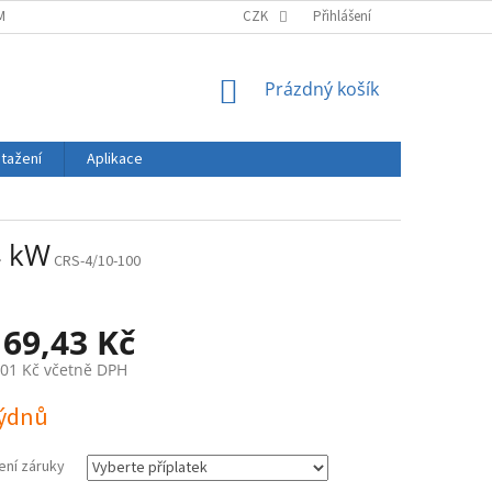
MÍNKY
ZÁSADY OCHRANY OSOBNÍCH ÚDAJŮ
CZK
Přihlášení
DOPRAVA A PLATBA
NÁKUPNÍ
Prázdný košík
KOŠÍK
stažení
Aplikace
4 kW
CRS-4/10-100
169,43 Kč
,01 Kč
včetně DPH
týdnů
ení záruky