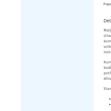
Popi
Det
Mal
stla
komp
volb
inst
Komp
bodů
potř
díln
Stan