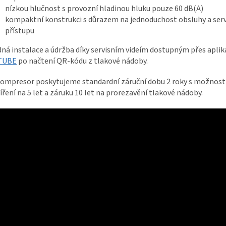
nízkou hlučnost s provozní hladinou hluku pouze 60 dB(A)
kompaktní konstrukci s důrazem na jednoduchost obsluhy a ser
přístupu
ná instalace a údržba díky servisním videím dostupným přes aplik
TUBE
po načtení QR-kódu z tlakové nádoby.
ompresor poskytujeme standardní záruční dobu 2 roky s možností
íření na 5 let a záruku 10 let na prorezavění tlakové nádoby.