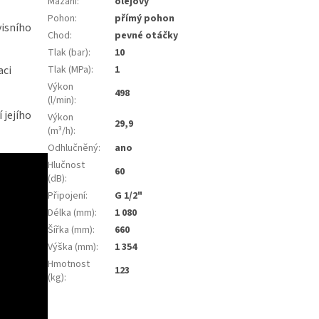
Mazání
:
olejový
Pohon
:
přímý pohon
visního
Chod
:
pevné otáčky
Tlak (bar)
:
10
aci
Tlak (MPa)
:
1
Výkon
498
(l/min)
:
 jejího
Výkon
29,9
(m³/h)
:
Odhlučněný
:
ano
Hlučnost
60
(dB)
:
Připojení
:
G 1/2"
Délka (mm)
:
1 080
Šířka (mm)
:
660
Výška (mm)
:
1 354
Hmotnost
123
(kg)
: