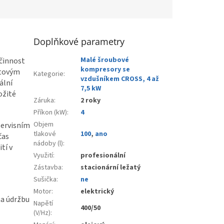
Doplňkové parametry
Malé šroubové
činnost
kompresory se
stovým
Kategorie
:
vzdušníkem CROSS, 4 až
ální
7,5 kW
ožité
Záruka
:
2 roky
Příkon (kW)
:
4
Objem
servisním
tlakové
100
,
ano
čas
nádoby (l)
:
tí v
Využití
:
profesionální
Zástavba
:
stacionární ležatý
Sušička
:
ne
Motor
:
elektrický
na údržbu
Napětí
400/50
(V/Hz)
: