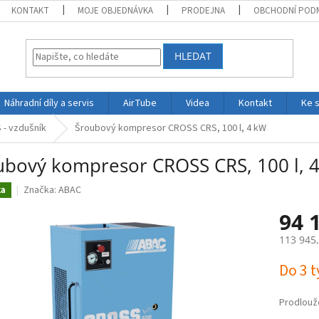
KONTAKT
MOJE OBJEDNÁVKA
PRODEJNA
OBCHODNÍ POD
HLEDAT
Náhradní díly a servis
AirTube
Videa
Kontakt
Ke 
- vzdušník
Šroubový kompresor CROSS CRS, 100 l, 4 kW
ubový kompresor CROSS CRS, 100 l, 
Značka:
ABAC
ka
94 
113 945
Měrná
Do 3 
cena:
Prodlouž