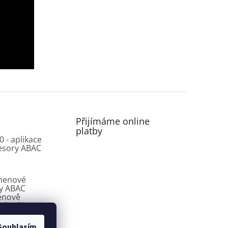
Přijímáme online
platby
0 - aplikace
esory ABAC
menové
y ABAC
enově
ešení bez
sů
Souhlasím