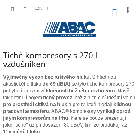
Přejít
na
CZK
NÁKUP
obsah
KOŠÍK
Tiché kompresory s 270 L
vzdušníkem
Výjimečný výkon bez rušivého hluku
. S hladinou
akustického tlaku
do 69 dB(A)
se tyto tiché kompresory 270l
pohybují v rozmezí
hlučnosti běžného rozhovoru
. Nově
tak definují pojem
tichý provoz
, což z nich činí ideální volbu
pro prostředí citlivá na hluk
a pro ty, kteří hledají
klidnou
pracovní atmosféru
. ABAC® kompresory
vynikají oproti
jiným kompresorům na trhu
, které se pouze prezentují
jako "tiché" už při dosažení 80 dB(A) tím, že produkují až
11x méně hluku
.