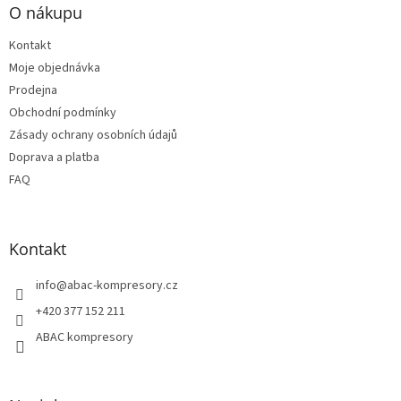
p
O nákupu
a
t
Kontakt
í
Moje objednávka
Prodejna
Obchodní podmínky
Zásady ochrany osobních údajů
Doprava a platba
FAQ
Kontakt
info
@
abac-kompresory.cz
+420 377 152 211
ABAC kompresory