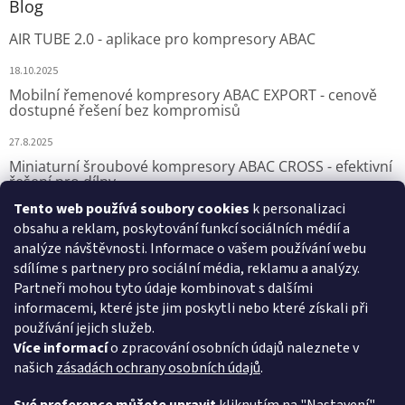
Blog
AIR TUBE 2.0 - aplikace pro kompresory ABAC
18.10.2025
Mobilní řemenové kompresory ABAC EXPORT - cenově
dostupné řešení bez kompromisů
27.8.2025
Miniaturní šroubové kompresory ABAC CROSS - efektivní
řešení pro dílny
Tento web používá soubory cookies
k personalizaci
7.8.2025
obsahu a reklam, poskytování funkcí sociálních médií a
analýze návštěvnosti. Informace o vašem používání webu
sdílíme s partnery pro sociální média, reklamu a analýzy.
Přijímáme online platby
Partneři mohou tyto údaje kombinovat s dalšími
informacemi, které jste jim poskytli nebo které získali při
používání jejich služeb.
Více informací
o zpracování osobních údajů naleznete v
našich
zásadách ochrany osobních údajů
.
VSK Profi, s.r.o.