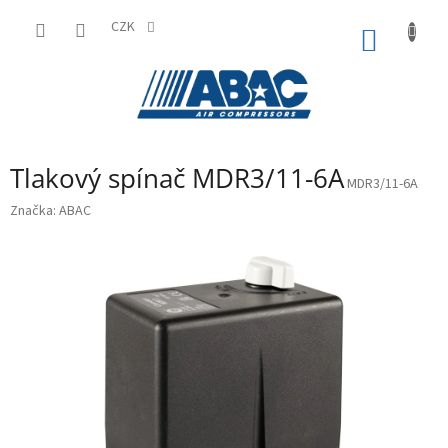
Přejít
na
CZK
NÁKUP
obsah
KOŠÍK
Tlakový spínač MDR3/11-6A
MDR3/11-6A
Značka:
ABAC