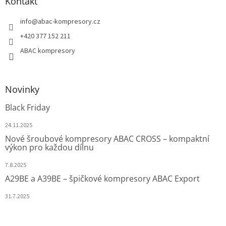
Kontakt
info
@
abac-kompresory.cz
+420 377 152 211
ABAC kompresory
Novinky
Black Friday
24.11.2025
Nové šroubové kompresory ABAC CROSS – kompaktní
výkon pro každou dílnu
7.8.2025
A29BE a A39BE – špičkové kompresory ABAC Export
31.7.2025