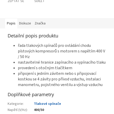
ZEPTAT SE
SDÍLET
Popis
Diskuze
Značka
Detailní popis produktu
řada tlakových spínačů pro ovládání chodu
pístových kompresorů s motorem s napětím 400 V
/ 50 Hz
nastavitelné hranice zapínacího a vypínacího tlaku
provedení s otočným tlačítkem
připojení s jedním závitem nebo s připojovací
kostkou se 4 závity pro přívod vzduchu, instalaci
manometru, pojistného ventilu a výstup vzduchu
Doplňkové parametry
Kategorie
:
Tlakové spínače
Napětí (V/Hz)
:
400/50