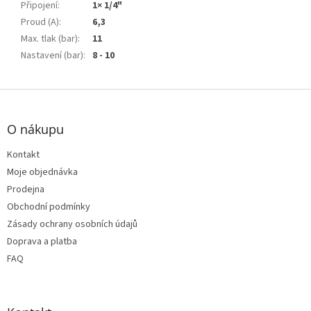
Připojení
:
1× 1/4"
Proud (A)
:
6,3
Max. tlak (bar)
:
11
Nastavení (bar)
:
8 - 10
Z
á
p
O nákupu
a
t
Kontakt
í
Moje objednávka
Prodejna
Obchodní podmínky
Zásady ochrany osobních údajů
Doprava a platba
FAQ