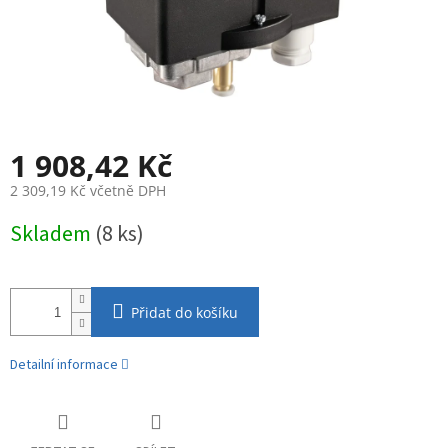
1 908,42 Kč
2 309,19 Kč včetně DPH
Měrná
Skladem
(8 ks)
cena:
Přidat do košíku
Detailní informace