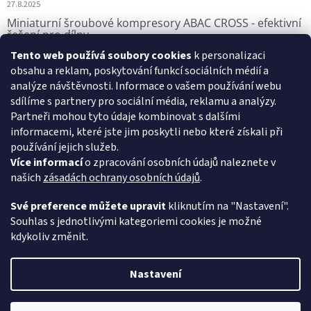
27.8.2025
Miniaturní šroubové kompresory ABAC CROSS - efektivní
řešení pro dílny
Tento web používá soubory cookies
k personalizaci
7.8.2025
obsahu a reklam, poskytování funkcí sociálních médií a
analýze návštěvnosti. Informace o vašem používání webu
sdílíme s partnery pro sociální média, reklamu a analýzy.
Přijímáme online platby
Partneři mohou tyto údaje kombinovat s dalšími
informacemi, které jste jim poskytli nebo které získali při
používání jejich služeb.
Více informací
o zpracování osobních údajů naleznete v
našich
zásadách ochrany osobních údajů
.
VSK Profi, s.r.o.
Své preference můžete upravit
kliknutím na "Nastavení".
Souhlas s jednotlivými kategoriemi cookies je možné
kdykoliv změnit.
Vytvořil Shoptet
Nastavení
Copyright 2026
Pístové kompresory ABAC
. Všechna práva