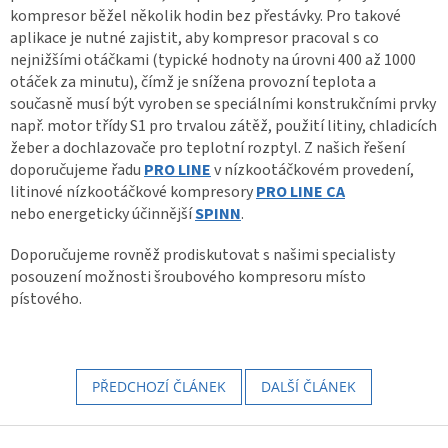
kompresor běžel několik hodin bez přestávky. Pro takové
aplikace je nutné zajistit, aby kompresor pracoval s co
nejnižšími otáčkami (typické hodnoty na úrovni 400 až 1000
otáček za minutu), čímž je snížena provozní teplota a
současně musí být vyroben se speciálními konstrukčními prvky
např. motor třídy S1 pro trvalou zátěž, použití litiny, chladicích
žeber a dochlazovače pro teplotní rozptyl. Z našich řešení
doporučujeme řadu
PRO LINE
v nízkootáčkovém provedení,
litinové nízkootáčkové kompresory
PRO LINE CA
nebo energeticky účinnější
SPINN
.
Doporučujeme rovněž prodiskutovat s našimi specialisty
posouzení možnosti šroubového kompresoru místo
pístového.
PŘEDCHOZÍ ČLÁNEK
DALŠÍ ČLÁNEK
Z