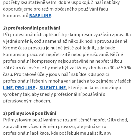
potřeby kvalitativně velmi dobře uspokojí. Z naší nabídky
doporučujeme pro režim občasného používání řadu
kompresorů
BASE LINE
.
2) profesionální používání
Při profesionálních aplikacích je kompresor využíván zpravidla
v jedné směně, což znamená až několik hodin provozu denně.
Kromě času provozu je nutné ještě zohlednit, zda bude
kompresor pracovat nepřetržitě nebo přerušovaně. Běžné
profesionální kompresory nejsou stavěné na nepřetržitou
zátěž a v časové ose by měly být zatíženy zhruba na 30 až 50 %
času. Pro takové účely jsou v naší nabídce k dispozici
profesionální řešení v mnoha variantách a to zejména v řadách
LINE
,
PRO
LINE
a
SILENT LINE
, které jsou konstruovány a
vyrobeny tak, aby snesly profesionální používání s
přerušovaným chodem.
3) průmyslové používání
Průmyslovým používáním se rozumí téměř nepřetržitý chod,
zpravidla ve vícesměnném provozu, ale jedná se i o
profesionální aplikace, kde potřebujeme zajistit, aby