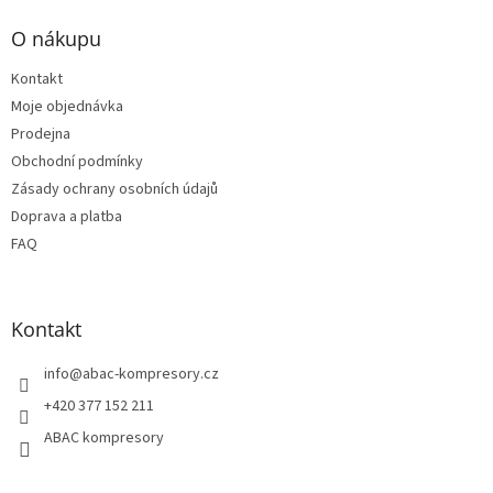
á
p
O nákupu
a
t
Kontakt
í
Moje objednávka
Prodejna
Obchodní podmínky
Zásady ochrany osobních údajů
Doprava a platba
FAQ
Kontakt
info
@
abac-kompresory.cz
+420 377 152 211
ABAC kompresory