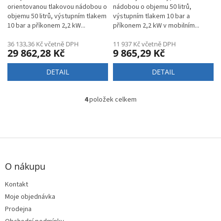
A
orientovanou tlakovou nádobou o
nádobou o objemu 50 litrů,
objemu 50 litrů, výstupním tlakem
výstupním tlakem 10 bar a
10 bar a příkonem 2,2 kW...
příkonem 2,2 kW v mobilním...
36 133,36 Kč včetně DPH
11 937 Kč včetně DPH
29 862,28 Kč
9 865,29 Kč
DETAIL
DETAIL
4
položek celkem
O
v
l
á
d
Z
a
á
c
p
O nákupu
í
a
p
t
Kontakt
r
í
v
Moje objednávka
k
Prodejna
y