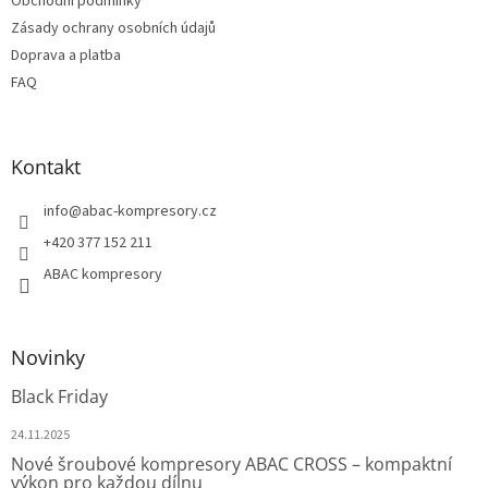
Obchodní podmínky
v
Zásady ochrany osobních údajů
ý
p
Doprava a platba
i
FAQ
s
u
Kontakt
info
@
abac-kompresory.cz
+420 377 152 211
ABAC kompresory
Novinky
Black Friday
24.11.2025
Nové šroubové kompresory ABAC CROSS – kompaktní
výkon pro každou dílnu