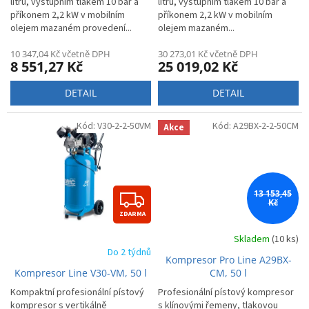
litrů, výstupním tlakem 10 bar a
litrů, výstupním tlakem 10 bar a
A
příkonem 2,2 kW v mobilním
příkonem 2,2 kW v mobilním
olejem mazaném provedení...
olejem mazaném...
10 347,04 Kč včetně DPH
30 273,01 Kč včetně DPH
8 551,27 Kč
25 019,02 Kč
DETAIL
DETAIL
Kód:
V30-2-2-50VM
Kód:
A29BX-2-2-50CM
Akce
Z
13 153,45
Kč
ZDARMA
D
Skladem
(10 ks)
A
Do 2 týdnů
Kompresor Pro Line A29BX-
R
Kompresor Line V30-VM, 50 l
CM, 50 l
M
Kompaktní profesionální pístový
Profesionální pístový kompresor
kompresor s vertikálně
s klínovými řemeny, tlakovou