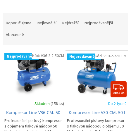
Ř
a
Doporučujeme
Nejlevnější
Nejdražší
Nejprodávanější
z
e
Abecedně
n
í
V
p
Kód:
V36-2-2-50CM
Kód:
V30-2-2-50CM
Nejprodávanější
Nejprodávanější
ý
r
p
o
i
d
s
u
p
Z
k
r
t
ZDARMA
D
o
ů
d
Skladem
(158 ks)
Do 2 týdnů
A
u
Kompresor Line V36-CM, 50 l
Kompresor Line V30-CM, 50 l
R
k
Profesionální pístový kompresor
Profesionální pístový kompresor
t
s objemem tlakové nádoby 50
s tlakovou nádobou o objemu 50
ů