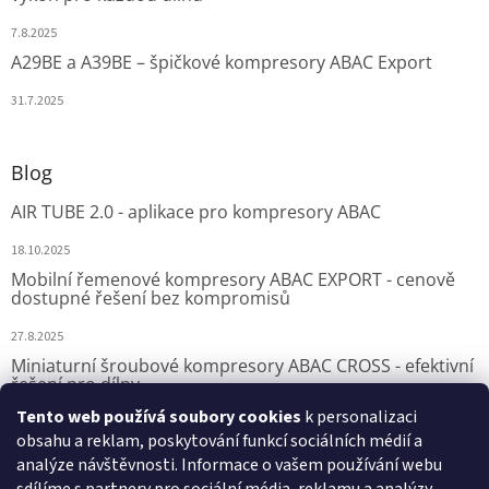
7.8.2025
A29BE a A39BE – špičkové kompresory ABAC Export
31.7.2025
Blog
AIR TUBE 2.0 - aplikace pro kompresory ABAC
18.10.2025
Mobilní řemenové kompresory ABAC EXPORT - cenově
dostupné řešení bez kompromisů
27.8.2025
Miniaturní šroubové kompresory ABAC CROSS - efektivní
řešení pro dílny
Tento web používá soubory cookies
k personalizaci
7.8.2025
obsahu a reklam, poskytování funkcí sociálních médií a
analýze návštěvnosti. Informace o vašem používání webu