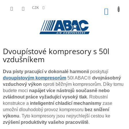
Přejít
na
CZK
NÁKUP
obsah
KOŠÍK
Dvoupístové kompresory s 50l
vzdušníkem
Dva písty pracující v dokonalé harmonii
poskytují
dvoupístovým kompresorům
50l ABAC®
dvojnásobný
vzduchový výkon
oproti běžným kompresorům. Díky tomu
budete moci
napájet více nástrojů současně nebo
zvládnout práce vyžadující vysoký tlak
. Robustní
konstrukce a
inteligentní chladicí mechanismy
zase
umožní dlouhodobý provoz kompresoru
bez snížení
výkonu
. Tyto kompresory jsou nejrychlejší cestou ke
zvýšení produktivity vašeho pracoviště
.