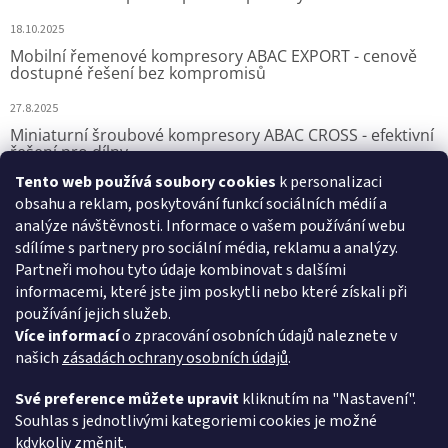
18.10.2025
Mobilní řemenové kompresory ABAC EXPORT - cenově
dostupné řešení bez kompromisů
27.8.2025
Miniaturní šroubové kompresory ABAC CROSS - efektivní
řešení pro dílny
Tento web používá soubory cookies
k personalizaci
7.8.2025
obsahu a reklam, poskytování funkcí sociálních médií a
analýze návštěvnosti. Informace o vašem používání webu
sdílíme s partnery pro sociální média, reklamu a analýzy.
Přijímáme online platby
Partneři mohou tyto údaje kombinovat s dalšími
informacemi, které jste jim poskytli nebo které získali při
používání jejich služeb.
Více informací
o zpracování osobních údajů naleznete v
našich
zásadách ochrany osobních údajů
.
VSK Profi, s.r.o.
Své preference můžete upravit
kliknutím na "Nastavení".
Souhlas s jednotlivými kategoriemi cookies je možné
kdykoliv změnit.