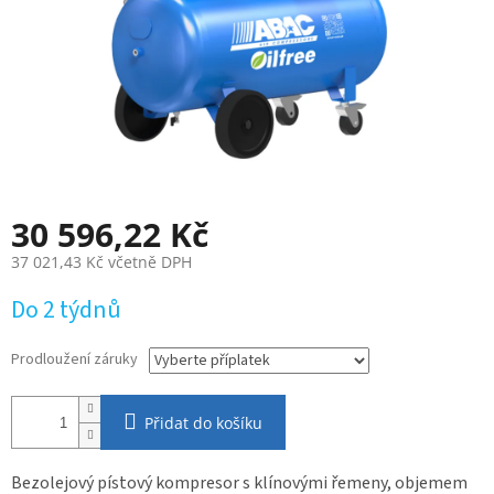
30 596,22 Kč
37 021,43 Kč
včetně DPH
Měrná
Do 2 týdnů
cena:
Prodloužení záruky
Přidat do košíku
Bezolejový pístový kompresor s klínovými řemeny, objemem