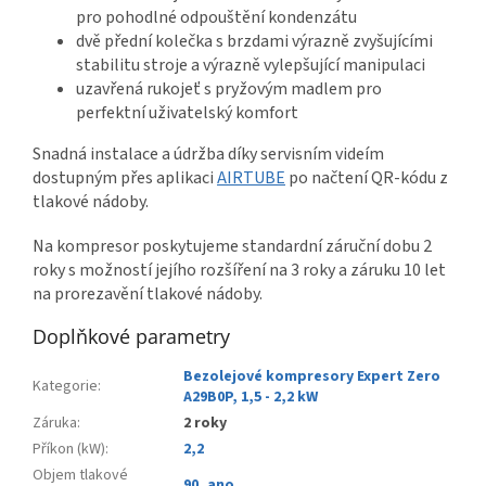
pro pohodlné odpouštění kondenzátu
dvě přední kolečka s brzdami výrazně zvyšujícími
stabilitu stroje a výrazně vylepšující manipulaci
uzavřená rukojeť s pryžovým madlem pro
perfektní uživatelský komfort
Snadná instalace a údržba díky servisním videím
dostupným přes aplikaci
AIRTUBE
po načtení QR-kódu z
tlakové nádoby.
Na kompresor poskytujeme standardní záruční dobu 2
roky s možností jejího rozšíření na 3 roky a záruku 10 let
na prorezavění tlakové nádoby.
Doplňkové parametry
Bezolejové kompresory Expert Zero
Kategorie
:
A29B0P, 1,5 - 2,2 kW
Záruka
:
2 roky
Příkon (kW)
:
2,2
Objem tlakové
90
,
ano