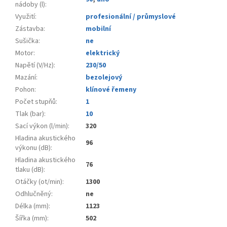
nádoby (l)
:
Využití
:
profesionální / průmyslové
Zástavba
:
mobilní
Sušička
:
ne
Motor
:
elektrický
Napětí (V/Hz)
:
230/50
Mazání
:
bezolejový
Pohon
:
klínové řemeny
Počet stupňů
:
1
Tlak (bar)
:
10
Sací výkon (l/min)
:
320
Hladina akustického
96
výkonu (dB)
:
Hladina akustického
76
tlaku (dB)
:
Otáčky (ot/min)
:
1300
Odhlučněný
:
ne
Délka (mm)
:
1123
Šířka (mm)
:
502