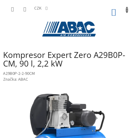
Přejít
na
CZK
NÁKUP
obsah
KOŠÍK
Kompresor Expert Zero A29B0P-
CM, 90 l, 2,2 kW
A29B0P-2-2-90CM
Značka:
ABAC