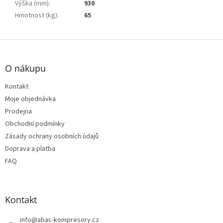
Výška (mm)
:
930
Hmotnost (kg)
:
65
Z
á
p
O nákupu
a
t
Kontakt
í
Moje objednávka
Prodejna
Obchodní podmínky
Zásady ochrany osobních údajů
Doprava a platba
FAQ
Kontakt
info
@
abac-kompresory.cz