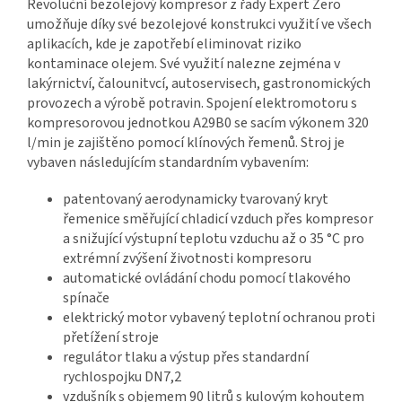
Revoluční bezolejový kompresor z řady Expert Zero
umožňuje díky své bezolejové konstrukci využití ve všech
aplikacích, kde je zapotřebí eliminovat riziko
kontaminace olejem. Své využití nalezne zejména v
lakýrnictví, čalounitvcí, autoservisech, gastronomických
provozech a výrobě potravin. Spojení elektromotoru s
kompresorovou jednotkou A29B0 se sacím výkonem 320
l/min je zajištěno pomocí klínových řemenů. Stroj je
vybaven následujícím standardním vybavením:
patentovaný aerodynamicky tvarovaný kryt
řemenice směřující chladicí vzduch přes kompresor
a snižující výstupní teplotu vzduchu až o 35 °C pro
extrémní zvýšení životnosti kompresoru
automatické ovládání chodu pomocí tlakového
spínače
elektrický motor vybavený teplotní ochranou proti
přetížení stroje
regulátor tlaku a výstup přes standardní
rychlospojku DN7,2
vzdušník s objemem 90 litrů s kulovým kohoutem