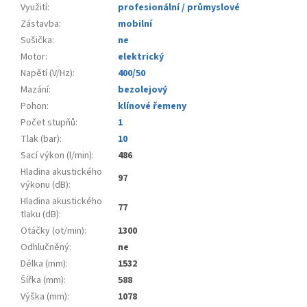
Využití
:
profesionální / průmyslové
Zástavba
:
mobilní
Sušička
:
ne
Motor
:
elektrický
Napětí (V/Hz)
:
400/50
Mazání
:
bezolejový
Pohon
:
klínové řemeny
Počet stupňů
:
1
Tlak (bar)
:
10
Sací výkon (l/min)
:
486
Hladina akustického
97
výkonu (dB)
:
Hladina akustického
77
tlaku (dB)
:
Otáčky (ot/min)
:
1300
Odhlučněný
:
ne
Délka (mm)
:
1532
Šířka (mm)
:
588
Výška (mm)
:
1078