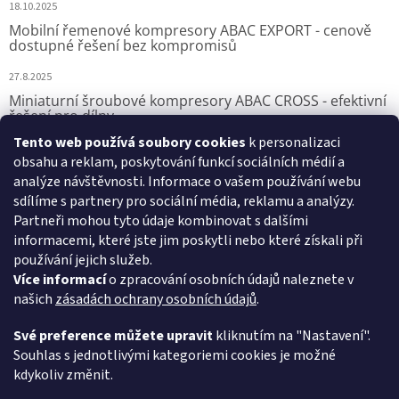
18.10.2025
Mobilní řemenové kompresory ABAC EXPORT - cenově
dostupné řešení bez kompromisů
27.8.2025
Miniaturní šroubové kompresory ABAC CROSS - efektivní
řešení pro dílny
Tento web používá soubory cookies
k personalizaci
7.8.2025
obsahu a reklam, poskytování funkcí sociálních médií a
analýze návštěvnosti. Informace o vašem používání webu
sdílíme s partnery pro sociální média, reklamu a analýzy.
Přijímáme online platby
Partneři mohou tyto údaje kombinovat s dalšími
informacemi, které jste jim poskytli nebo které získali při
používání jejich služeb.
Více informací
o zpracování osobních údajů naleznete v
našich
zásadách ochrany osobních údajů
.
VSK Profi, s.r.o.
Své preference můžete upravit
kliknutím na "Nastavení".
Souhlas s jednotlivými kategoriemi cookies je možné
kdykoliv změnit.