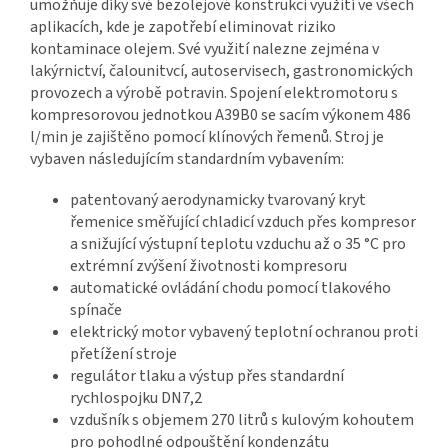
umožňuje díky své bezolejové konstrukci využití ve všech
aplikacích, kde je zapotřebí eliminovat riziko
kontaminace olejem. Své využití nalezne zejména v
lakýrnictví, čalounitvcí, autoservisech, gastronomických
provozech a výrobě potravin. Spojení elektromotoru s
kompresorovou jednotkou A39B0 se sacím výkonem 486
l/min je zajištěno pomocí klínových řemenů. Stroj je
vybaven následujícím standardním vybavením:
patentovaný aerodynamicky tvarovaný kryt
řemenice směřující chladicí vzduch přes kompresor
a snižující výstupní teplotu vzduchu až o 35 °C pro
extrémní zvýšení životnosti kompresoru
automatické ovládání chodu pomocí tlakového
spínače
elektrický motor vybavený teplotní ochranou proti
přetížení stroje
regulátor tlaku a výstup přes standardní
rychlospojku DN7,2
vzdušník s objemem 270 litrů s kulovým kohoutem
pro pohodlné odpouštění kondenzátu