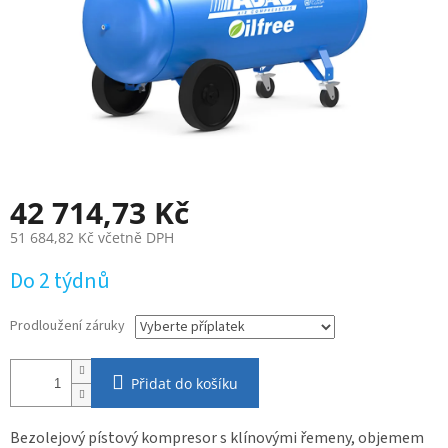
42 714,73 Kč
51 684,82 Kč
včetně DPH
Měrná
Do 2 týdnů
cena:
Prodloužení záruky
Přidat do košíku
Bezolejový pístový kompresor s klínovými řemeny, objemem