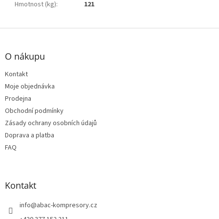
Hmotnost (kg)
:
121
Z
á
p
O nákupu
a
t
Kontakt
í
Moje objednávka
Prodejna
Obchodní podmínky
Zásady ochrany osobních údajů
Doprava a platba
FAQ
Kontakt
info
@
abac-kompresory.cz