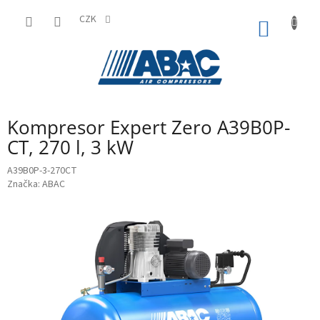
Přejít
na
CZK
NÁKUP
obsah
KOŠÍK
Kompresor Expert Zero A39B0P-
CT, 270 l, 3 kW
A39B0P-3-270CT
Značka:
ABAC