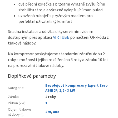
dvě přední kolečka s brzdami výrazně zvyšujícími
stabilitu stroje a výrazně vylepšující manipulaci
uzavřená rukojeť s pryžovým madlem pro
perfektní uživatelský komfort
Snadná instalace a údržba díky servisním videím
dostupným přes aplikaci
AIRTUBE
po načtení QR-kódu z
tlakové nádoby.
Na kompresor poskytujeme standardní záruční dobu 2
roky s možností jejího rozšíření na 3 roky a záruku 10 let
na prorezavění tlakové nádoby.
Doplňkové parametry
Bezolejové kompresory Expert Zero
Kategorie
:
A39B0P, 2,2 - 3 kW
Záruka
:
2 roky
Příkon (kW)
:
3
Objem tlakové
270
,
ano
nádoby (l)
: