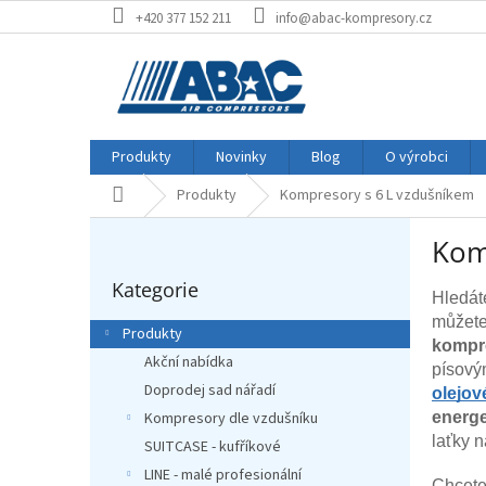
Přejít
+420 377 152 211
info@abac-kompresory.cz
na
obsah
Produkty
Novinky
Blog
O výrobci
Produkty
Kompresory s 6 L vzdušníkem
Domů
P
Kom
o
Přeskočit
s
Kategorie
kategorie
t
Hledá
r
můžete 
Produkty
a
kompr
Akční nabídka
n
písový
Doprodej sad nářadí
n
olejo
í
energe
Kompresory dle vzdušníku
p
laťky 
SUITCASE - kufříkové
a
LINE - malé profesionální
Chcete