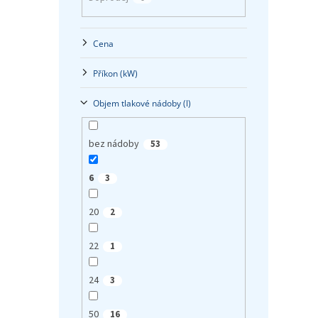
Cena
Příkon (kW)
Objem tlakové nádoby (l)
bez nádoby
53
6
3
20
2
22
1
24
3
50
16