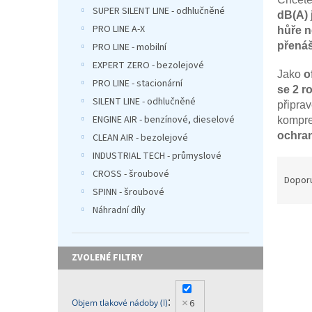
n
SUPER SILENT LINE - odhlučněné
dB(A)
e
PRO LINE A-X
hůře n
l
přenáš
PRO LINE - mobilní
EXPERT ZERO - bezolejové
Jako
o
PRO LINE - stacionární
se 2 r
SILENT LINE - odhlučněné
připra
ENGINE AIR - benzínové, dieselové
kompre
ochran
CLEAN AIR - bezolejové
INDUSTRIAL TECH - průmyslové
Ř
CROSS - šroubové
a
Dopor
z
SPINN - šroubové
e
Náhradní díly
V
n
ý
í
p
p
i
r
s
o
p
d
6
Objem tlakové nádoby (l)