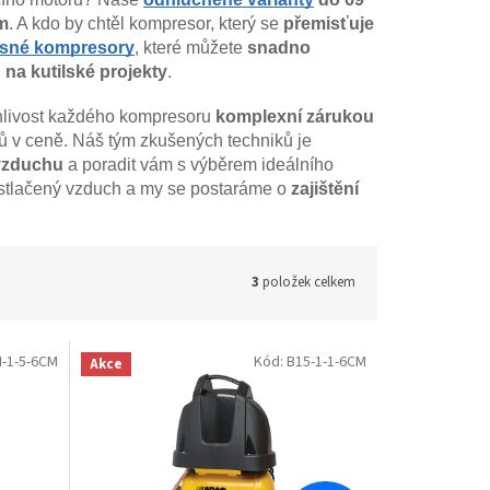
em
. A kdo by chtěl kompresor, který se
přemisťuje
sné kompresory
, které můžete
snadno
na kutilské projekty
.
livost každého kompresoru
komplexní zárukou
lů v ceně. Náš tým zkušených techniků je
 vzduchu
a poradit vám s výběrem ideálního
 stlačený vzduch a my se postaráme o
zajištění
3
položek celkem
N-1-5-6CM
Kód:
B15-1-1-6CM
Akce