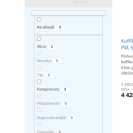
r
u
o
k
d
t
u
ů
k
Na skladě
3
t
ů
Kufří
Akce
1
PM, 6
Písto
Novinka
0
kufřík
8 bar,
160 l/
Tip
0
5 348,
Kompresory
3
DPH
4 42
Příslušenství
0
Nejprodávanější
0
Doprodej
0