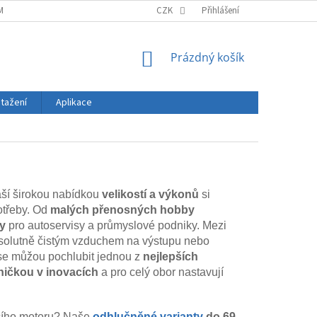
MÍNKY
ZÁSADY OCHRANY OSOBNÍCH ÚDAJŮ
CZK
Přihlášení
DOPRAVA A PLATBA
NÁKUPNÍ
Prázdný košík
KOŠÍK
stažení
Aplikace
aší širokou nabídkou
velikostí a výkonů
si
potřeby. Od
malých přenosných hobby
ry
pro autoservisy a průmyslové podniky. Mezi
solutně čistým vzduchem na výstupu nebo
se můžou pochlubit jednou z
nejlepších
ničkou v inovací
ch
a pro celý obor nastavují
ícího motoru? Naše
odhlučněné varianty
do 69