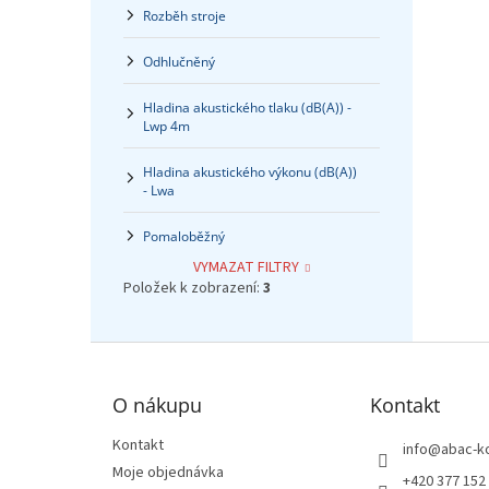
Rozběh stroje
Odhlučněný
Hladina akustického tlaku (dB(A)) -
Lwp 4m
Hladina akustického výkonu (dB(A))
- Lwa
Pomaloběžný
VYMAZAT FILTRY
Položek k zobrazení:
3
Z
á
p
O nákupu
Kontakt
a
t
Kontakt
info
@
abac-k
í
Moje objednávka
+420 377 152