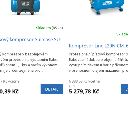
Skladem
(85 ks)
Sklad
kový kompresor Suitcase SU-
 l
Kompresor Line L20N-CM, 6
vý kompresor v bezolejovém
Profesionální pístový kompresor s
ovém provedení s výstupním tlakem
tlakovou nádobou o objemu 6 litrů,
 příkonem 1,1 kW a sacím výkonem
výstupním tlakem 8 bar a příkone
min je určen zejména pro...
v přenosném olejem mazaném prov
67 Kč včetně
6 388,53 Kč včetně
DPH
DETAIL
D
0,39 Kč
5 279,78 Kč
O
v
l
á
d