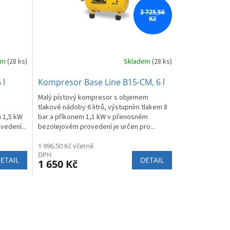
3 725,56
Kč
em
(28 ks)
Skladem
(28 ks)
 l
Kompresor Base Line B15-CM, 6 l
Malý pístový kompresor s objemem
tlakové nádoby 6 litrů, výstupním tlakem 8
m 1,5 kW
bar a příkonem 1,1 kW v přenosném
edení...
bezolejovém provedení je určen pro...
1 996,50 Kč včetně
DPH
ETAIL
DETAIL
1 650 Kč