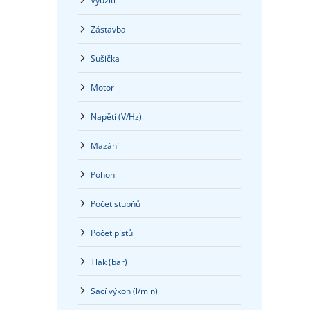
Využití
Zástavba
Sušička
Motor
Napětí (V/Hz)
Mazání
Pohon
Počet stupňů
Počet pístů
Tlak (bar)
Sací výkon (l/min)