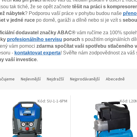
jsou tak tiché, že se opět začnete
těšit na práci s kompresor
ež nábytek
? Podporou vaší práce v pohybu budou naše
přeno
et v jedné ruce
po domě, garáži a dílně
nebo si je vzít s
sebou 
ficiální dodavatel značky ABAC®
vám ručíme za 100% spoleh
oky
profesionálního servisu
poruch
s použitím originálních dí
vený vám pomoci
zdarma spočítat vaši spotřebu stlačeného
soru -
kontaktovat experta
! Svěřte nám zodpovědnost za váš
y vaší investice
.
učujeme
Nejlevnější
Nejdražší
Nejprodávanější
Abecedně
Kód:
SU-1-1-6PM
Kód:
L20