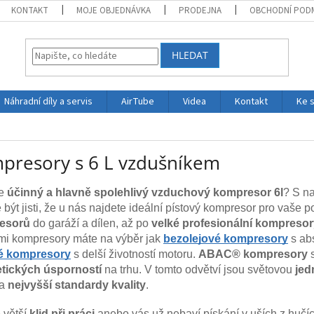
KONTAKT
MOJE OBJEDNÁVKA
PRODEJNA
OBCHODNÍ POD
HLEDAT
Náhradní díly a servis
AirTube
Videa
Kontakt
Ke 
presory s 6 L vzdušníkem
te
účinný a hlavně spolehlivý vzduchový kompresor 6l
? S n
být jisti, že u nás najdete ideální pístový kompresor pro vaše 
esorů
do garáží a dílen, až po
velké profesionální kompreso
mi kompresory máte na výběr jak
bezolejové kompresory
s ab
vé kompresory
s delší životností motoru.
ABAC® kompresory
tických úsporností
na trhu.
V tomto odvětví
jsou světovou
jed
na
nejvyšší standardy kvality
.
 větší
klid při práci
anebo vás už nebaví pískání v uších z huč