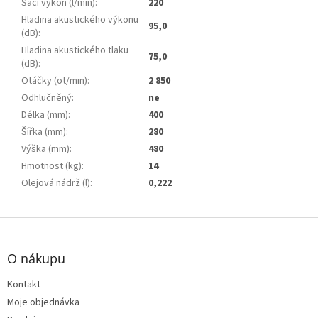
Sací výkon (l/min)
:
220
Hladina akustického výkonu
95,0
(dB)
:
Hladina akustického tlaku
75,0
(dB)
:
Otáčky (ot/min)
:
2 850
Odhlučněný
:
ne
Délka (mm)
:
400
Šířka (mm)
:
280
Výška (mm)
:
480
Hmotnost (kg)
:
14
Olejová nádrž (l)
:
0,222
Z
á
p
O nákupu
a
t
Kontakt
í
Moje objednávka