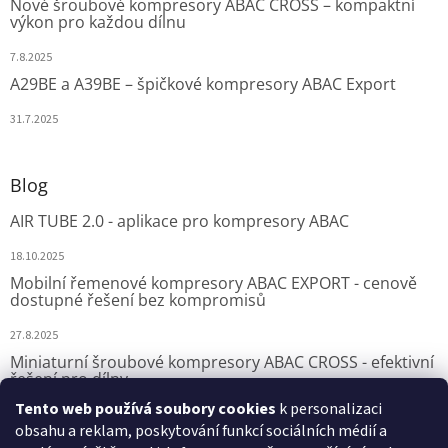
Nové šroubové kompresory ABAC CROSS – kompaktní
výkon pro každou dílnu
7.8.2025
A29BE a A39BE – špičkové kompresory ABAC Export
31.7.2025
Blog
AIR TUBE 2.0 - aplikace pro kompresory ABAC
18.10.2025
Mobilní řemenové kompresory ABAC EXPORT - cenově
dostupné řešení bez kompromisů
27.8.2025
Miniaturní šroubové kompresory ABAC CROSS - efektivní
řešení pro dílny
Tento web používá soubory cookies
k personalizaci
7.8.2025
obsahu a reklam, poskytování funkcí sociálních médií a