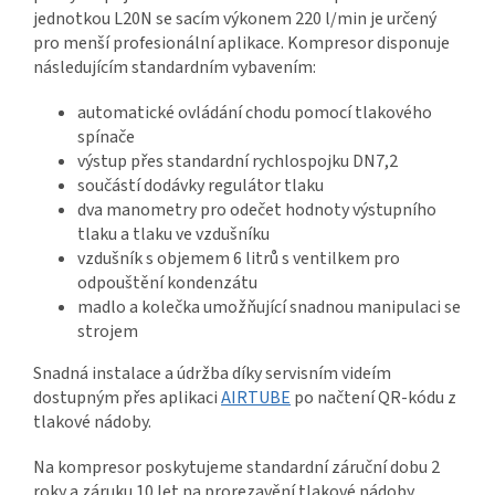
jednotkou L20N se sacím výkonem 220 l/min je určený
pro menší profesionální aplikace. Kompresor disponuje
následujícím standardním vybavením:
automatické ovládání chodu pomocí tlakového
spínače
výstup přes standardní rychlospojku DN7,2
součástí dodávky regulátor tlaku
dva manometry pro odečet hodnoty výstupního
tlaku a tlaku ve vzdušníku
vzdušník s objemem 6 litrů s ventilkem pro
odpouštění kondenzátu
madlo a kolečka umožňující snadnou manipulaci se
strojem
Snadná instalace a údržba díky servisním videím
dostupným přes aplikaci
AIRTUBE
po načtení QR-kódu z
tlakové nádoby.
Na kompresor poskytujeme standardní záruční dobu 2
roky a záruku 10 let na prorezavění tlakové nádoby.