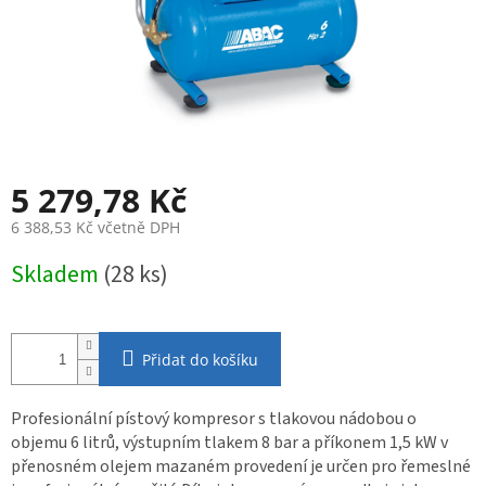
5 279,78 Kč
6 388,53 Kč včetně DPH
Měrná
Skladem
(28 ks)
cena:
Přidat do košíku
Profesionální pístový kompresor s tlakovou nádobou o
objemu 6 litrů, výstupním tlakem 8 bar a příkonem 1,5 kW v
přenosném olejem mazaném provedení je určen pro řemeslné