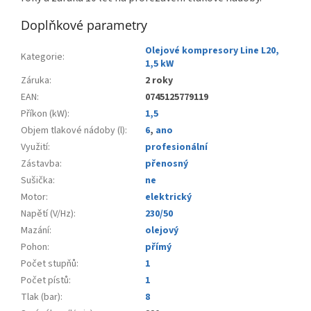
Doplňkové parametry
Olejové kompresory Line L20,
Kategorie
:
1,5 kW
Záruka
:
2 roky
EAN
:
0745125779119
Příkon (kW)
:
1,5
Objem tlakové nádoby (l)
:
6
,
ano
Využití
:
profesionální
Zástavba
:
přenosný
Sušička
:
ne
Motor
:
elektrický
Napětí (V/Hz)
:
230/50
Mazání
:
olejový
Pohon
:
přímý
Počet stupňů
:
1
Počet pístů
:
1
Tlak (bar)
:
8