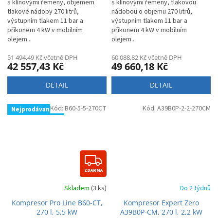
s klínovými řemeny, objemem
s klínovými řemeny, tlakovou
A
tlakové nádoby 270 litrů,
nádobou o objemu 270 litrů,
výstupním tlakem 11 bar a
výstupním tlakem 11 bar a
příkonem 4 kW v mobilním
příkonem 4 kW v mobilním
olejem...
olejem...
51 494,49 Kč včetně DPH
60 088,82 Kč včetně DPH
42 557,43 Kč
49 660,18 Kč
DETAIL
DETAIL
Kód:
B60-5-5-270CT
Kód:
A39B0P-2-2-270CM
Nejprodávanější
Z
ZDARMA
D
Skladem
(3 ks)
Do 2 týdnů
A
Kompresor Pro Line B60-CT,
Kompresor Expert Zero
R
270 l, 5,5 kW
A39B0P-CM, 270 l, 2,2 kW