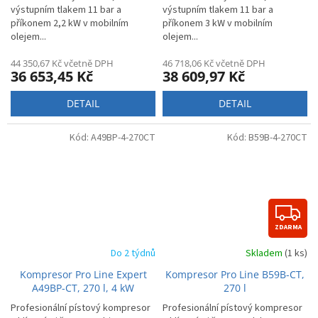
výstupním tlakem 11 bar a
výstupním tlakem 11 bar a
příkonem 2,2 kW v mobilním
příkonem 3 kW v mobilním
olejem...
olejem...
44 350,67 Kč včetně DPH
46 718,06 Kč včetně DPH
36 653,45 Kč
38 609,97 Kč
DETAIL
DETAIL
Kód:
A49BP-4-270CT
Kód:
B59B-4-270CT
Z
ZDARMA
D
Do 2 týdnů
Skladem
(1 ks)
A
Kompresor Pro Line Expert
Kompresor Pro Line B59B-CT,
R
A49BP-CT, 270 l, 4 kW
270 l
Profesionální pístový kompresor
Profesionální pístový kompresor