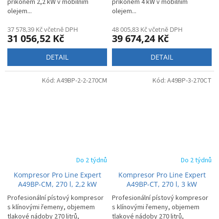
příkonem 2,2 kW v mobilním
příkonem 4 kW v mobilním
olejem...
olejem...
37 578,39 Kč včetně DPH
48 005,83 Kč včetně DPH
31 056,52 Kč
39 674,24 Kč
DETAIL
DETAIL
Kód:
A49BP-2-2-270CM
Kód:
A49BP-3-270CT
Do 2 týdnů
Do 2 týdnů
Kompresor Pro Line Expert
Kompresor Pro Line Expert
A49BP-CM, 270 l, 2,2 kW
A49BP-CT, 270 l, 3 kW
Profesionální pístový kompresor
Profesionální pístový kompresor
s klínovými řemeny, objemem
s klínovými řemeny, objemem
tlakové nádoby 270 litrů,
tlakové nádoby 270 litrů,