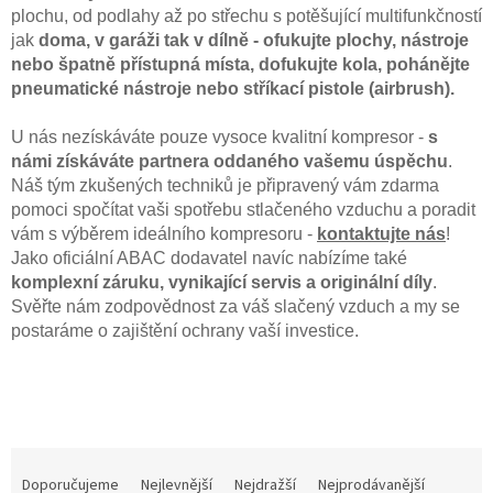
plochu, od podlahy až po střechu s potěšující multifunkčností
jak
doma, v garáži tak v dílně - ofukujte plochy, nástroje
nebo špatně přístupná místa, dofukujte kola, pohánějte
pneumatické nástroje nebo
stříkací pistole
(airbrush).
U nás nezískáváte pouze vysoce kvalitní kompresor -
s
námi získáváte partnera oddaného vašemu úspěchu
.
Náš tým zkušených techniků je připravený vám zdarma
pomoci spočítat vaši spotřebu stlačeného vzduchu a poradit
vám s výběrem ideálního kompresoru -
kontaktujte nás
!
Jako oficiální ABAC dodavatel navíc nabízíme také
komplexní záruku, vynikající servis a originální díly
.
Svěřte nám zodpovědnost za váš slačený vzduch a my se
postaráme o zajištění ochrany vaší investice.
Ř
a
Doporučujeme
Nejlevnější
Nejdražší
Nejprodávanější