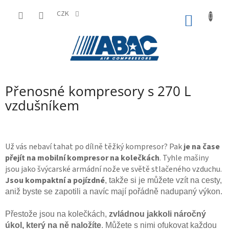
Přejít
na
CZK
NÁKUP
obsah
KOŠÍK
Přenosné kompresory s 270 L
vzdušníkem
Už vás nebaví tahat po dílně těžký kompresor? Pak
je na čase
přejít na mobilní kompresor na kolečkách
. Tyhle mašiny
jsou jako švýcarské armádní nože ve světě stlačeného vzduchu.
Jsou kompaktní a pojízdné
,
takže si je můžete vzít na cesty,
aniž byste se zapotili a navíc
mají pořádně nadupaný výkon.
Přestože jsou na kolečkách,
zvládnou jakkoli náročný
úkol, který na ně naložíte
. Můžete s nimi ofukovat každou