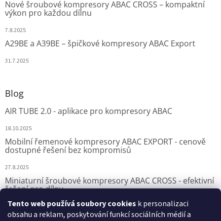
Nové šroubové kompresory ABAC CROSS – kompaktní
výkon pro každou dílnu
7.8.2025
A29BE a A39BE – špičkové kompresory ABAC Export
31.7.2025
Blog
AIR TUBE 2.0 - aplikace pro kompresory ABAC
18.10.2025
Mobilní řemenové kompresory ABAC EXPORT - cenově
dostupné řešení bez kompromisů
27.8.2025
Miniaturní šroubové kompresory ABAC CROSS - efektivní
řešení pro dílny
Tento web používá soubory cookies
k personalizaci
7.8.2025
obsahu a reklam, poskytování funkcí sociálních médií a