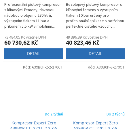
M
Profesionální pístový kompresor
Bezolejový pístový kompresor s
s klínovými řemeny, tlakovou
klínovými řemeny s výstupním
A
nádobou o objemu 270 litrů,
tlakem 10 bar určený pro
výstupním tlakem 11 bar a
profesionální aplikace s potřebou
příkonem 5,5 kW v mobilním...
perfektně čistého vzduchu...
73 484,05 Kč včetně DPH
49 396,39 Kč včetně DPH
60 730,62 Kč
40 823,46 Kč
DETAIL
DETAIL
Kód:
A39B0P-2-2-270CT
Kód:
A39B0P-3-270CT
Do 2 týdnů
Do 2 týdnů
Kompresor Expert Zero
Kompresor Expert Zero
A39B0P-CT, 270 l, 2,2 kW
A39B0P-CT, 270 l, 3 kW