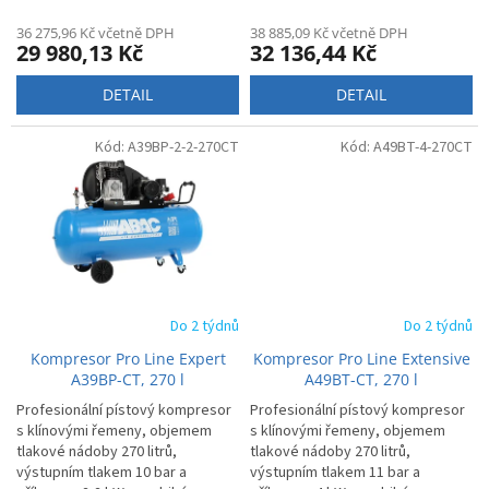
36 275,96 Kč včetně DPH
38 885,09 Kč včetně DPH
29 980,13 Kč
32 136,44 Kč
DETAIL
DETAIL
Kód:
A39BP-2-2-270CT
Kód:
A49BT-4-270CT
Do 2 týdnů
Do 2 týdnů
Kompresor Pro Line Expert
Kompresor Pro Line Extensive
A39BP-CT, 270 l
A49BT-CT, 270 l
Profesionální pístový kompresor
Profesionální pístový kompresor
s klínovými řemeny, objemem
s klínovými řemeny, objemem
tlakové nádoby 270 litrů,
tlakové nádoby 270 litrů,
výstupním tlakem 10 bar a
výstupním tlakem 11 bar a