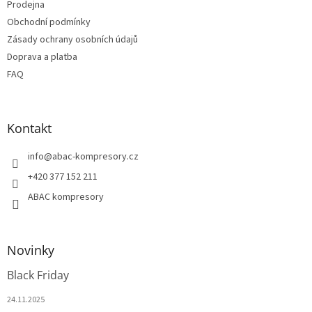
r
Prodejna
v
Obchodní podmínky
k
Zásady ochrany osobních údajů
y
v
Doprava a platba
ý
FAQ
p
i
s
u
Kontakt
info
@
abac-kompresory.cz
+420 377 152 211
ABAC kompresory
Novinky
Black Friday
24.11.2025