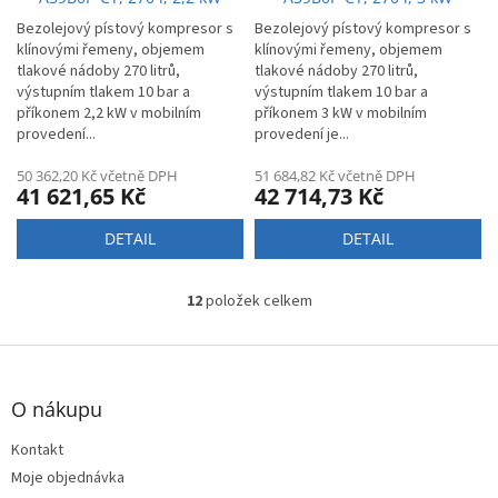
Bezolejový pístový kompresor s
Bezolejový pístový kompresor s
klínovými řemeny, objemem
klínovými řemeny, objemem
tlakové nádoby 270 litrů,
tlakové nádoby 270 litrů,
výstupním tlakem 10 bar a
výstupním tlakem 10 bar a
příkonem 2,2 kW v mobilním
příkonem 3 kW v mobilním
provedení...
provedení je...
50 362,20 Kč včetně DPH
51 684,82 Kč včetně DPH
41 621,65 Kč
42 714,73 Kč
DETAIL
DETAIL
12
položek celkem
O
v
l
Z
á
á
d
p
O nákupu
a
a
c
t
Kontakt
í
í
p
Moje objednávka