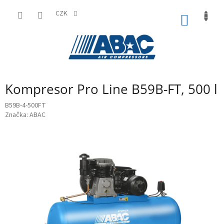
Přejít
na
CZK
NÁKUP
obsah
KOŠÍK
Kompresor Pro Line B59B-FT, 500 l
B59B-4-500FT
Značka:
ABAC