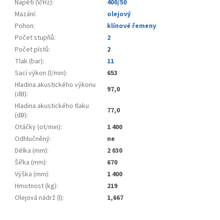
Napětí (V/Hz)
:
400/50
Mazání
:
olejový
Pohon
:
klínové řemeny
Počet stupňů
:
2
Počet pístů
:
2
Tlak (bar)
:
11
Sací výkon (l/min)
:
653
Hladina akustického výkonu
97,0
(dB)
:
Hladina akustického tlaku
77,0
(dB)
:
Otáčky (ot/min)
:
1 400
Odhlučněný
:
ne
Délka (mm)
:
2 030
Šířka (mm)
:
670
Výška (mm)
:
1 400
Hmotnost (kg)
:
219
Olejová nádrž (l)
:
1,667