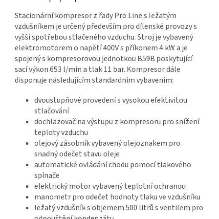
Stacionární kompresor z řady Pro Line s ležatým
vzdušníkem je určený především pro dílenské provozy s
vyšší spotřebou stlačeného vzduchu. Stroj je vybavený
elektromotorem o napětí 400V s příkonem 4 kW a je
spojený s kompresorovou jednotkou B59B poskytující
sací výkon 653 l/min a tlak 11 bar. Kompresor dále
disponuje následujícím standardním vybavením:
dvoustupňové provedení s vysokou efektivitou
stlačování
dochlazovač na výstupu z kompresoru pro snížení
teploty vzduchu
olejový zásobník vybavený olejoznakem pro
snadný odečet stavu oleje
automatické ovládání chodu pomocí tlakového
spínače
elektrický motor vybavený teplotní ochranou
manometr pro odečet hodnoty tlaku ve vzdušníku
ležatý vzdušník s objemem 500 litrů s ventilem pro
odpouštění kondenzátu