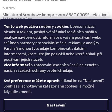
27.8.2025
Miniaturní šroubové kompresory ABAC CROSS - efektivní
řešení pro dílny
Tento web používá soubory cookies
k personalizaci
7.8.2025
obsahu a reklam, poskytování funkcí sociálních médií a
analýze návštěvnosti. Informace o vašem používání webu
sdílíme s partnery pro sociální média, reklamu a analýzy.
Přijímáme online platby
Partneři mohou tyto údaje kombinovat s dalšími
informacemi, které jste jim poskytli nebo které získali při
používání jejich služeb.
Více informací
o zpracování osobních údajů naleznete v
našich
zásadách ochrany osobních údajů
.
VSK Profi, s.r.o.
Své preference můžete upravit
kliknutím na "Nastavení".
Souhlas s jednotlivými kategoriemi cookies je možné
kdykoliv změnit.
Vytvořil Shoptet
Nastavení