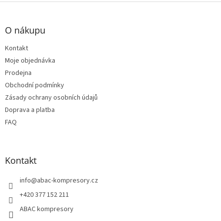
Z
á
p
O nákupu
a
t
Kontakt
í
Moje objednávka
Prodejna
Obchodní podmínky
Zásady ochrany osobních údajů
Doprava a platba
FAQ
Kontakt
info
@
abac-kompresory.cz
+420 377 152 211
ABAC kompresory