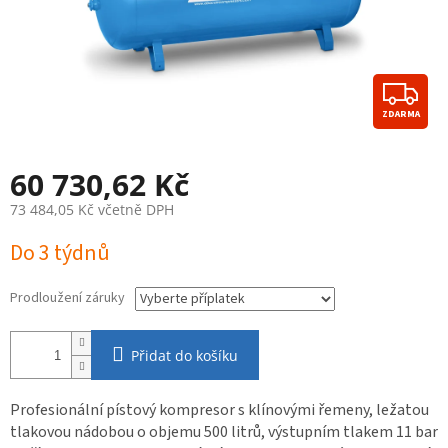
Z
ZDARMA
D
A
60 730,62 Kč
R
73 484,05 Kč
včetně DPH
M
Měrná
Do 3 týdnů
cena:
A
Prodloužení záruky
Přidat do košíku
Profesionální pístový kompresor s klínovými řemeny, ležatou
tlakovou nádobou o objemu 500 litrů, výstupním tlakem 11 bar