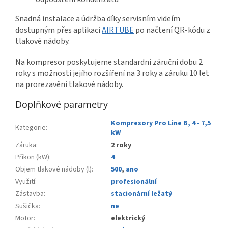
Snadná instalace a údržba díky servisním videím
dostupným přes aplikaci
AIRTUBE
po načtení QR-kódu z
tlakové nádoby.
Na kompresor poskytujeme standardní záruční dobu 2
roky s možností jejího rozšíření na 3 roky a záruku 10 let
na prorezavění tlakové nádoby.
Doplňkové parametry
Kompresory Pro Line B, 4 - 7,5
Kategorie
:
kW
Záruka
:
2 roky
Příkon (kW)
:
4
Objem tlakové nádoby (l)
:
500
,
ano
Využití
:
profesionální
Zástavba
:
stacionární ležatý
Sušička
:
ne
Motor
:
elektrický