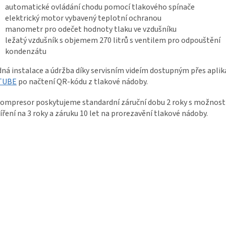
automatické ovládání chodu pomocí tlakového spínače
elektrický motor vybavený teplotní ochranou
manometr pro odečet hodnoty tlaku ve vzdušníku
ležatý vzdušník s objemem 270 litrů s ventilem pro odpouštění
kondenzátu
ná instalace a údržba díky servisním videím dostupným přes aplik
TUBE
po načtení QR-kódu z tlakové nádoby.
ompresor poskytujeme standardní záruční dobu 2 roky s možností
íření na 3 roky a záruku 10 let na prorezavění tlakové nádoby.