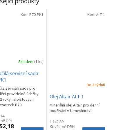
sející produkty
Kód:
B70-PK1
Kód:
ALT-1
Skladem
(1 ks)
čilá servisní sada
PK1
Do 3 týdnů
ilá servisní sada pro
ění pravidelné údržby
Olej Altair ALT-1
2 roky na pístových
esorech B70.
Minerální olej Altair pro denní
používání v řemeslnictví.
,14
etně DPH
1 142,39
52,18
Kč včetně DPH