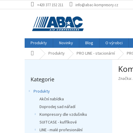
Přejít
+420 377 152 211
info@abac-kompresory.cz
na
obsah
Produkty
Novinky
Blog
O výrobci
Produkty
PRO LINE - stacionární
PRO
Domů
P
Kom
o
Přeskočit
s
Kategorie
Značka:
kategorie
t
r
Produkty
a
Akční nabídka
n
Doprodej sad nářadí
n
í
Kompresory dle vzdušníku
p
SUITCASE - kufříkové
a
LINE - malé profesionální