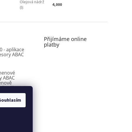
Olejová nádrž
4,000
(l)
:
Přijímáme online
platby
0 - aplikace
esory ABAC
menové
y ABAC
enově
ešení bez
sů
Souhlasím
 šroubové
y ABAC CROSS
řešení pro dílny