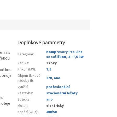
Doplňkové parametry
Kompresory Pro Line
em a s
Kategorie
:
se sušičkou, 4 - 7,5 kW
třebou
Záruka
:
2 roky
notkou
Příkon (kW)
:
7,5
sponuje
Objem tlakové
270
,
ano
nádoby (l)
:
Využití
:
profesionální
Zástavba
:
stacionární ležatý
hu
Sušička
:
ano
 oleje
Motor
:
elektrický
Napětí (V/Hz)
:
400/50