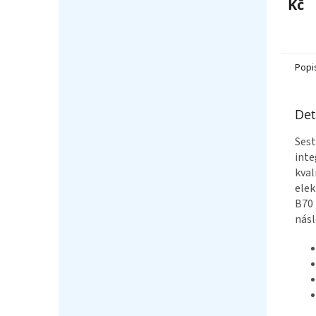
Kč
Popi
Det
Sest
inte
kval
elek
B70 
násl