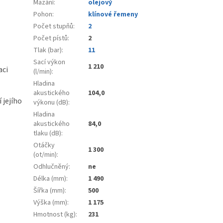
Mazání
:
olejový
Pohon
:
klínové řemeny
Počet stupňů
:
2
Počet pístů
:
2
Tlak (bar)
:
11
Sací výkon
1 210
aci
(l/min)
:
Hladina
akustického
104,0
 jejího
výkonu (dB)
:
Hladina
akustického
84,0
tlaku (dB)
:
Otáčky
1 300
(ot/min)
:
Odhlučněný
:
ne
Délka (mm)
:
1 490
Šířka (mm)
:
500
Výška (mm)
:
1 175
Hmotnost (kg)
:
231