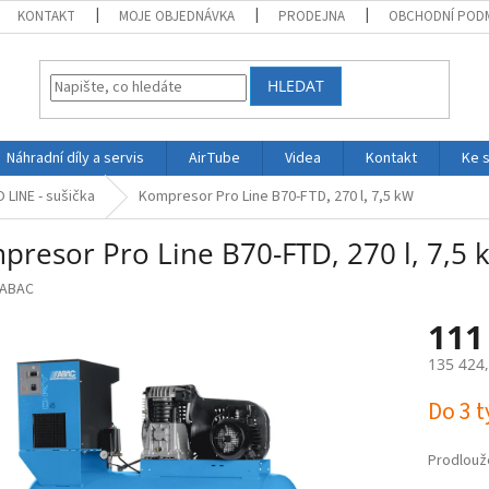
KONTAKT
MOJE OBJEDNÁVKA
PRODEJNA
OBCHODNÍ POD
HLEDAT
Náhradní díly a servis
AirTube
Videa
Kontakt
Ke 
 LINE - sušička
Kompresor Pro Line B70-FTD, 270 l, 7,5 kW
presor Pro Line B70-FTD, 270 l, 7,5 
ABAC
111
135 424
Měrná
Do 3 
cena:
Prodlouž