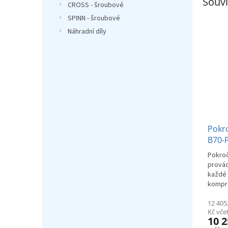
Souvi
CROSS - šroubové
SPINN - šroubové
Náhradní díly
Pokro
B70-
Pokroč
provád
každé 
kompr
12 405
Kč vč
10 2