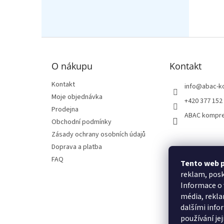
Z
á
p
O nákupu
Kontakt
a
t
Kontakt
info
@
abac-k
í
Moje objednávka
+420 377 152
Prodejna
ABAC kompr
Obchodní podmínky
Zásady ochrany osobních údajů
Doprava a platba
FAQ
Tento web p
reklam, posk
Informace o 
média, rekla
dalšími infor
používání jej