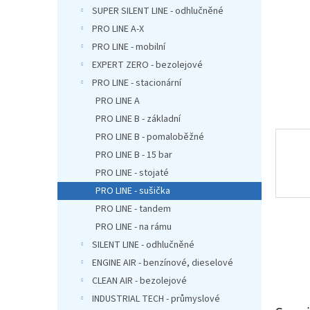
n
SUPER SILENT LINE - odhlučněné
e
PRO LINE A-X
l
PRO LINE - mobilní
EXPERT ZERO - bezolejové
PRO LINE - stacionární
PRO LINE A
PRO LINE B - základní
PRO LINE B - pomaloběžné
PRO LINE B - 15 bar
PRO LINE - stojaté
PRO LINE - sušička
PRO LINE - tandem
PRO LINE - na rámu
SILENT LINE - odhlučněné
ENGINE AIR - benzínové, dieselové
CLEAN AIR - bezolejové
INDUSTRIAL TECH - průmyslové