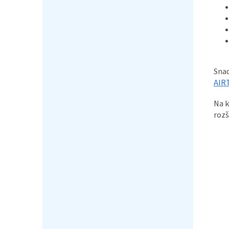
Snad
AIR
Na k
rozš