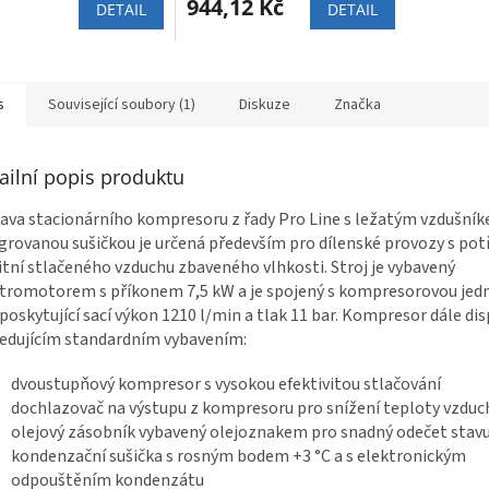
944,12 Kč
DETAIL
DETAIL
s
Související soubory (1)
Diskuze
Značka
ailní popis produktu
ava stacionárního kompresoru z řady Pro Line s ležatým vzdušník
grovanou sušičkou je určená především pro dílenské provozy s po
itní stlačeného vzduchu zbaveného vlhkosti. Stroj je vybavený
tromotorem s příkonem 7,5 kW a je spojený s kompresorovou jed
poskytující sací výkon 1210 l/min a tlak 11 bar. Kompresor dále di
edujícím standardním vybavením:
dvoustupňový kompresor s vysokou efektivitou stlačování
dochlazovač na výstupu z kompresoru pro snížení teploty vzduc
olejový zásobník vybavený olejoznakem pro snadný odečet stavu
kondenzační sušička s rosným bodem +3 °C a s elektronickým
odpouštěním kondenzátu