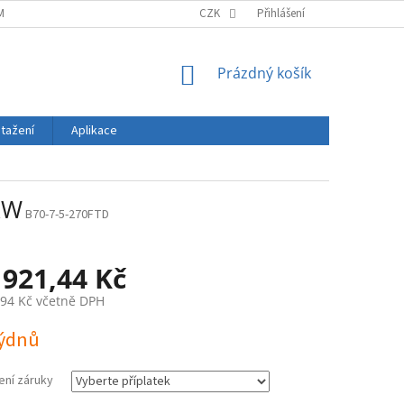
MÍNKY
ZÁSADY OCHRANY OSOBNÍCH ÚDAJŮ
CZK
Přihlášení
DOPRAVA A PLATBA
NÁKUPNÍ
Prázdný košík
KOŠÍK
stažení
Aplikace
kW
B70-7-5-270FTD
 921,44 Kč
,94 Kč
včetně DPH
týdnů
ení záruky