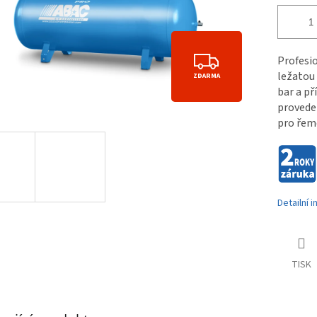
Z
Profesi
ležatou
ZDARMA
D
bar a p
A
proveden
pro řeme
R
M
A
Detailní 
TISK