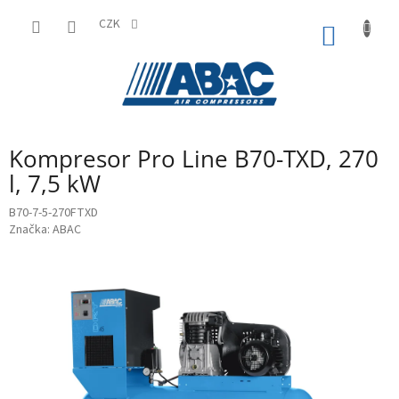
Přejít
na
CZK
NÁKUP
obsah
KOŠÍK
Kompresor Pro Line B70-TXD, 270
l, 7,5 kW
B70-7-5-270FTXD
Značka:
ABAC