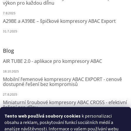
výkon pro každou dílnu
7.8.2025
A29BE a A39BE – špičkové kompresory ABAC Export
31.7.2025
Blog
AIR TUBE 2.0 - aplikace pro kompresory ABAC
18.10.2025
Mobilní řemenové kompresory ABAC EXPORT - cenově
dostupné řešení bez kompromisů
27.8.2025
Miniaturní šroubové kompresory ABAC CROSS - efektivní
řešení pro dílny
Tento web používá soubory cookies
k personalizaci
7.8.2025
obsahu a reklam, poskytování funkcí sociálních médií a
analýze návštěvnosti. Informace o vašem používání webu