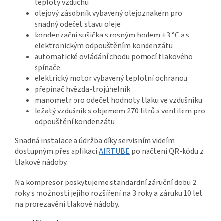
teploty vzduchu
olejový zásobník vybavený olejoznakem pro
snadný odečet stavu oleje
kondenzační sušička s rosným bodem +3 °C a s
elektronickým odpouštěním kondenzátu
automatické ovládání chodu pomocí tlakového
spínače
elektrický motor vybavený teplotní ochranou
přepínač hvězda-trojúhelník
manometr pro odečet hodnoty tlaku ve vzdušníku
ležatý vzdušník s objemem 270 litrů s ventilem pro
odpouštění kondenzátu
Snadná instalace a údržba díky servisním videím
dostupným přes aplikaci
AIRTUBE
po načtení QR-kódu z
tlakové nádoby.
Na kompresor poskytujeme standardní záruční dobu 2
roky s možností jejího rozšíření na 3 roky a záruku 10 let
na prorezavění tlakové nádoby.