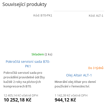
Související produkty
Kód:
B70-PK1
Kód:
ALT-1
Skladem
(1 ks)
Pokročilá servisní sada B70-
PK1
Do 3 týdnů
Pokročilá servisní sada pro
Olej Altair ALT-1
provádění pravidelné údržby
každé 2 roky na pístových
Minerální olej Altair pro denní
kompresorech B70.
používání v řemeslnictví.
12 405,14 Kč včetně DPH
1 142,39 Kč včetně DPH
10 252,18 Kč
944,12 Kč