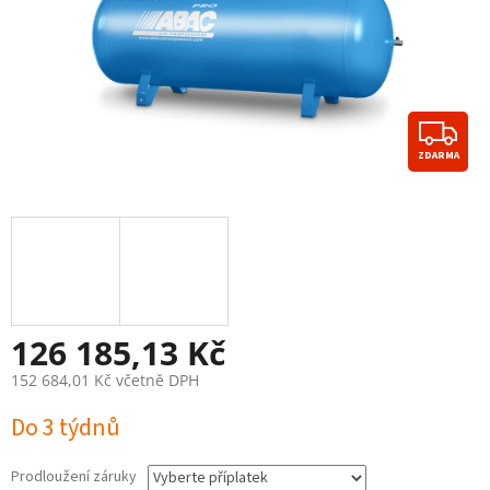
Z
ZDARMA
D
A
R
M
A
126 185,13 Kč
152 684,01 Kč
včetně DPH
Měrná
Do 3 týdnů
cena:
Prodloužení záruky