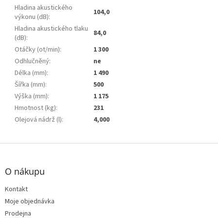
Hladina akustického
104,0
výkonu (dB)
:
Hladina akustického tlaku
84,0
(dB)
:
Otáčky (ot/min)
:
1 300
Odhlučněný
:
ne
Délka (mm)
:
1 490
Šířka (mm)
:
500
Výška (mm)
:
1 175
Hmotnost (kg)
:
231
Olejová nádrž (l)
:
4,000
Z
á
p
O nákupu
a
t
Kontakt
í
Moje objednávka
Prodejna