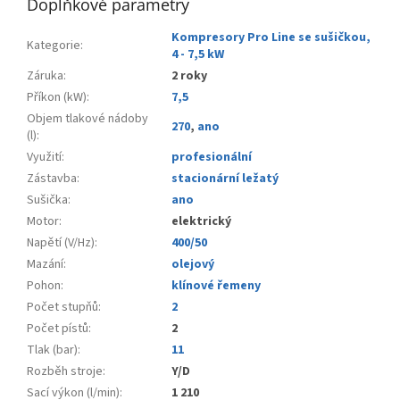
Doplňkové parametry
Kompresory Pro Line se sušičkou,
Kategorie
:
4 - 7,5 kW
Záruka
:
2 roky
Příkon (kW)
:
7,5
Objem tlakové nádoby
270
,
ano
(l)
:
Využití
:
profesionální
Zástavba
:
stacionární ležatý
Sušička
:
ano
Motor
:
elektrický
Napětí (V/Hz)
:
400/50
Mazání
:
olejový
Pohon
:
klínové řemeny
Počet stupňů
:
2
Počet pístů
:
2
Tlak (bar)
:
11
Rozběh stroje
:
Y/D
Sací výkon (l/min)
:
1 210