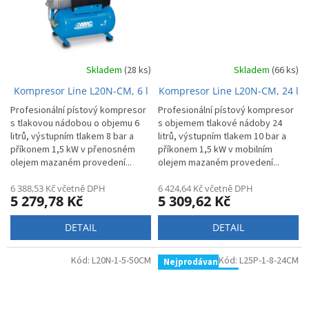
Skladem
(28 ks)
Skladem
(66 ks)
Kompresor Line L20N-CM, 6 l
Kompresor Line L20N-CM, 24 l
Profesionální pístový kompresor
Profesionální pístový kompresor
s tlakovou nádobou o objemu 6
s objemem tlakové nádoby 24
litrů, výstupním tlakem 8 bar a
litrů, výstupním tlakem 10 bar a
příkonem 1,5 kW v přenosném
příkonem 1,5 kW v mobilním
olejem mazaném provedení...
olejem mazaném provedení...
6 388,53 Kč včetně DPH
6 424,64 Kč včetně DPH
5 279,78 Kč
5 309,62 Kč
DETAIL
DETAIL
Kód:
L20N-1-5-50CM
Kód:
L25P-1-8-24CM
Nejprodávanější