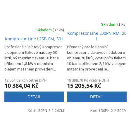
Skladem
(1 ks)
Skladem
(37 ks)
Kompresor Line L30PN-RM, 20
Kompresor Line L25P-CM, 50 l
l
Profesionální pístový kompresor
Přenosný profesionální
s objemem tlakové nádoby 50
kompresor s tlakovou nádobou o
litrů, výstupním tlakem 10 bar a
objemu 20 litrů, výstupním tlakem
příkonem 1,8 kW v mobilním
10 bar a příkonem 2,2 kW v olejem
olejem mazaném provedení...
mazaném provedení je...
12 564,69 Kč včetně DPH
18 398,70 Kč včetně DPH
10 384,04 Kč
15 205,54 Kč
DETAIL
DETAIL
Kód:
L30PN-2-2-24CM
Kód:
L30PN-2-2-50CM