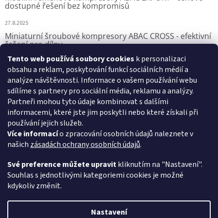
dostupné řešení bez kompromisů
27.8.2025
Miniaturní šroubové kompresory ABAC CROSS - efektivní
řešení pro dílny
Tento web používá soubory cookies
k personalizaci
7.8.2025
obsahu a reklam, poskytování funkcí sociálních médií a
analýze návštěvnosti. Informace o vašem používání webu
sdílíme s partnery pro sociální média, reklamu a analýzy.
Přijímáme online platby
Partneři mohou tyto údaje kombinovat s dalšími
informacemi, které jste jim poskytli nebo které získali při
používání jejich služeb.
Více informací
o zpracování osobních údajů naleznete v
našich
zásadách ochrany osobních údajů
.
VSK Profi, s.r.o.
Své preference můžete upravit
kliknutím na "Nastavení".
Souhlas s jednotlivými kategoriemi cookies je možné
kdykoliv změnit.
Vytvořil Shoptet
Nastavení