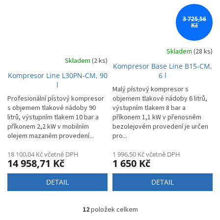
3 725,56
Kč
Skladem
(28 ks)
Skladem
(2 ks)
Kompresor Base Line B15-CM,
Kompresor Line L30PN-CM, 90
6 l
l
Malý pístový kompresor s
Profesionální pístový kompresor
objemem tlakové nádoby 6 litrů,
s objemem tlakové nádoby 90
výstupním tlakem 8 bar a
litrů, výstupním tlakem 10 bar a
příkonem 1,1 kW v přenosném
příkonem 2,2 kW v mobilním
bezolejovém provedení je určen
olejem mazaném provedení...
pro...
18 100,04 Kč včetně DPH
1 996,50 Kč včetně DPH
14 958,71 Kč
1 650 Kč
DETAIL
DETAIL
12
položek celkem
O