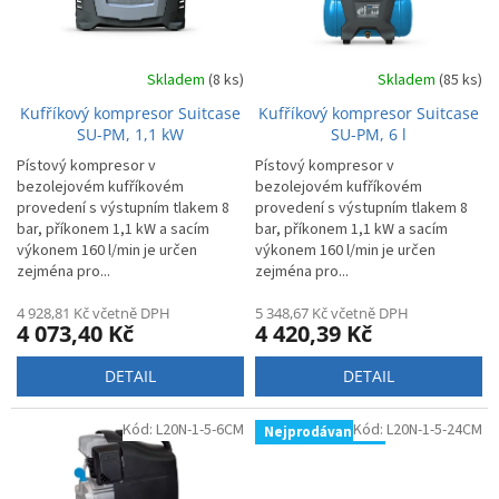
p
k
r
t
o
ů
d
Skladem
(8 ks)
Skladem
(85 ks)
u
Kufříkový kompresor Suitcase
Kufříkový kompresor Suitcase
k
SU-PM, 1,1 kW
SU-PM, 6 l
t
Pístový kompresor v
Pístový kompresor v
ů
bezolejovém kufříkovém
bezolejovém kufříkovém
provedení s výstupním tlakem 8
provedení s výstupním tlakem 8
bar, příkonem 1,1 kW a sacím
bar, příkonem 1,1 kW a sacím
výkonem 160 l/min je určen
výkonem 160 l/min je určen
zejména pro...
zejména pro...
4 928,81 Kč včetně DPH
5 348,67 Kč včetně DPH
4 073,40 Kč
4 420,39 Kč
DETAIL
DETAIL
Kód:
L20N-1-5-6CM
Kód:
L20N-1-5-24CM
Nejprodávanější