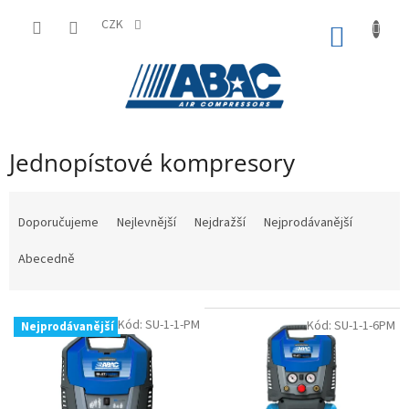
Přejít
na
CZK
NÁKUP
obsah
KOŠÍK
Jednopístové kompresory
Ř
a
Doporučujeme
Nejlevnější
Nejdražší
Nejprodávanější
z
e
Abecedně
n
í
V
p
Kód:
SU-1-1-PM
Kód:
SU-1-1-6PM
Nejprodávanější
ý
r
p
o
i
d
s
u