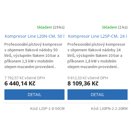
Skladem
(19 ks)
Skladem
(2 ks)
Kompresor Line L20N-CM, 50 l
Kompresor Line L25P-CM, 24 l
Profesionální pístový kompresor
Profesionální pístový kompresor
s objemem tlakové nádoby 50
s objemem tlakové nádoby 24
litrů, výstupním tlakem 10 bar a
litrů, výstupním tlakem 10 bar a
příkonem 1,5 kW v mobilním
příkonem 1,8 kW v mobilním
olejem mazaném provedení...
olejem mazaném provedení...
7 792,57 Kč včetně DPH
9 812,33 Kč včetně DPH
6 440,14 Kč
8 109,36 Kč
DETAIL
DETAIL
Kód:
L25P-1-8-50CM
Kód:
L30PN-2-2-20RM