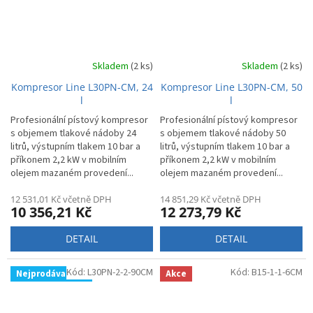
Skladem
(2 ks)
Skladem
(2 ks)
Kompresor Line L30PN-CM, 24
Kompresor Line L30PN-CM, 50
l
l
Profesionální pístový kompresor
Profesionální pístový kompresor
s objemem tlakové nádoby 24
s objemem tlakové nádoby 50
litrů, výstupním tlakem 10 bar a
litrů, výstupním tlakem 10 bar a
příkonem 2,2 kW v mobilním
příkonem 2,2 kW v mobilním
olejem mazaném provedení...
olejem mazaném provedení...
12 531,01 Kč včetně DPH
14 851,29 Kč včetně DPH
10 356,21 Kč
12 273,79 Kč
DETAIL
DETAIL
Kód:
L30PN-2-2-90CM
Kód:
B15-1-1-6CM
Nejprodávanější
Akce