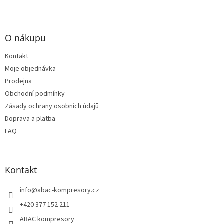
v
l
Z
á
á
d
p
O nákupu
a
a
c
t
Kontakt
í
í
p
Moje objednávka
r
Prodejna
v
Obchodní podmínky
k
Zásady ochrany osobních údajů
y
v
Doprava a platba
ý
FAQ
p
i
s
u
Kontakt
info
@
abac-kompresory.cz
+420 377 152 211
ABAC kompresory