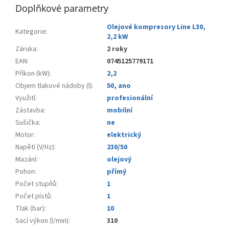
Doplňkové parametry
Olejové kompresory Line L30,
Kategorie
:
2,2 kW
Záruka
:
2 roky
EAN
:
0745125779171
Příkon (kW)
:
2,2
Objem tlakové nádoby (l)
:
50
,
ano
Využití
:
profesionální
Zástavba
:
mobilní
Sušička
:
ne
Motor
:
elektrický
Napětí (V/Hz)
:
230/50
Mazání
:
olejový
Pohon
:
přímý
Počet stupňů
:
1
Počet pístů
:
1
Tlak (bar)
:
10
Sací výkon (l/min)
:
310