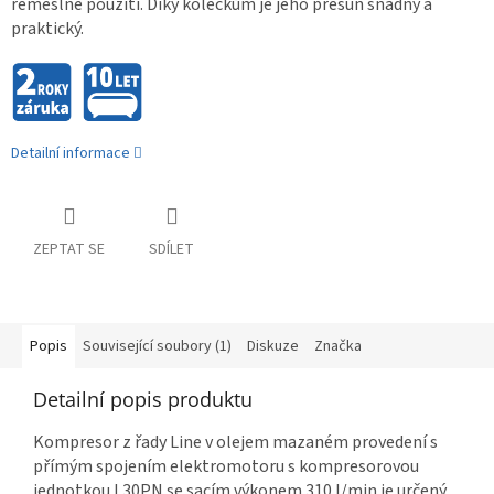
řemeslné použití. Díky kolečkům je jeho přesun snadný a
praktický.
Detailní informace
ZEPTAT SE
SDÍLET
Popis
Související soubory (1)
Diskuze
Značka
Detailní popis produktu
Kompresor z řady Line v olejem mazaném provedení s
přímým spojením elektromotoru s kompresorovou
jednotkou L30PN se sacím výkonem 310 l/min je určený