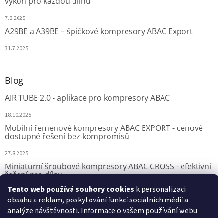
výkon pro každou dílnu
7.8.2025
A29BE a A39BE – špičkové kompresory ABAC Export
31.7.2025
Blog
AIR TUBE 2.0 - aplikace pro kompresory ABAC
18.10.2025
Mobilní řemenové kompresory ABAC EXPORT - cenově
dostupné řešení bez kompromisů
27.8.2025
Miniaturní šroubové kompresory ABAC CROSS - efektivní
řešení pro dílny
Tento web používá soubory cookies
k personalizaci
7.8.2025
obsahu a reklam, poskytování funkcí sociálních médií a
analýze návštěvnosti. Informace o vašem používání webu