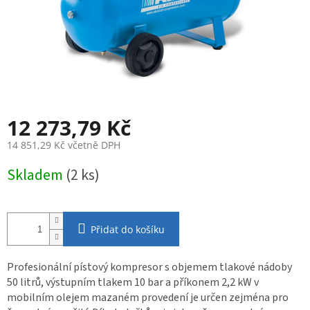
12 273,79 Kč
14 851,29 Kč včetně DPH
Měrná
Skladem
(2 ks)
cena:
Přidat do košíku
Profesionální pístový kompresor s objemem tlakové nádoby
50 litrů, výstupním tlakem 10 bar a příkonem 2,2 kW v
mobilním olejem mazaném provedení je určen zejména pro