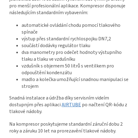
pro menší profesionální aplikace. Kompresor disponuje
následujícím standardním vybavením:
automatické ovládání chodu pomocí tlakového
spínače
výstup přes standardní rychlospojku DN7,2
součástí dodávky regulátor tlaku
dva manometry pro odečet hodnoty výstupního
tlaku a tlaku ve vzdušníku
vzdušník s objemem 50 litrů s ventilkem pro
odpouštění kondenzátu
madlo a kolečka umožňující snadnou manipulaci se
strojem
Snadná instalace a údržba díky servisním videím
dostupným přes aplikaci
AIRTUBE
po načtení QR-kódu z
tlakové nádoby.
Na kompresor poskytujeme standardní záruční dobu 2
roky a záruku 10 let na prorezavění tlakové nádoby.