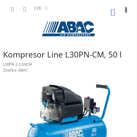
Přejít
na
CZK
NÁKUP
obsah
KOŠÍK
Kompresor Line L30PN-CM, 50 l
L30PN-2-2-50CM
Značka:
ABAC