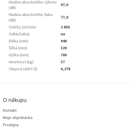
Hladina akustického výkonu
97,0
(dB)
:
Hladina akustického tlaku
77,0
(dB)
:
Otáčky (ot/min)
:
2 850
Odhlučněný
:
ne
Délka (mm)
:
940
Šířka (mm)
:
320
Výška (mm)
:
700
Hmotnost (kg)
:
37
Olejová nádrž (l)
:
0,278
Z
á
p
O nákupu
a
t
Kontakt
í
Moje objednávka
Prodejna