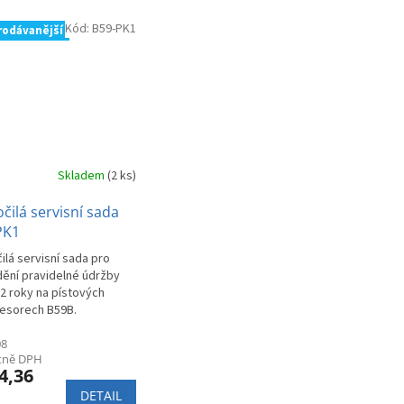
Kód:
B59-PK1
rodávanější
Skladem
(2 ks)
čilá servisní sada
PK1
ilá servisní sada pro
ění pravidelné údržby
2 roky na pístových
esorech B59B.
08
etně DPH
4,36
DETAIL