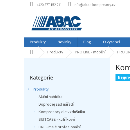
Přejít
+420 377 152 211
info@abac-kompresory.cz
na
obsah
Produkty
Novinky
Blog
O výrobci
Produkty
PRO LINE - mobilní
PRO LI
Domů
P
Kom
o
Přeskočit
s
Kategorie
kategorie
Nejpro
t
r
Produkty
a
Akční nabídka
n
Doprodej sad nářadí
n
í
Kompresory dle vzdušníku
p
SUITCASE - kufříkové
a
LINE - malé profesionální