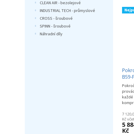
CLEAN AIR - bezolejové
Nejp
INDUSTRIAL TECH - průmyslové
CROSS - šroubové
SPINN - šroubové
Náhradní díly
Pokro
B59-
Pokroč
provád
každé 
kompr
7 120,
Kč vč
5 88
Kč