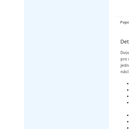
Popi
Det
Dvou
pro 
jedn
násl