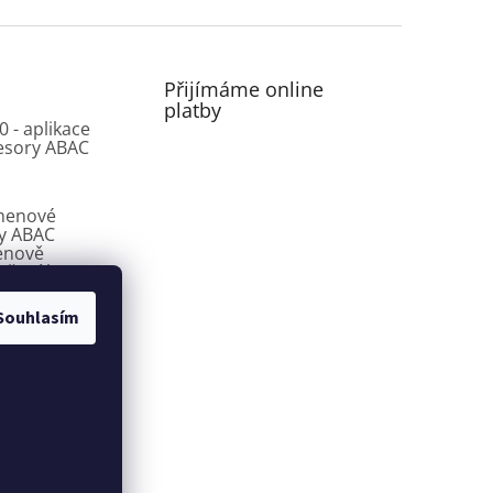
Přijímáme online
platby
0 - aplikace
esory ABAC
menové
y ABAC
enově
ešení bez
sů
Souhlasím
 šroubové
y ABAC CROSS
řešení pro dílny