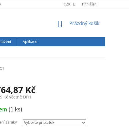
MÍNKY
ZÁSADY OCHRANY OSOBNÍCH ÚDAJŮ
CZK
Přihlášení
DOPRAVA A PLATBA
NÁKUPNÍ
Prázdný košík
KOŠÍK
stažení
Aplikace
0CT
764,87 Kč
9 Kč
včetně DPH
dem
(1 ks)
ení záruky