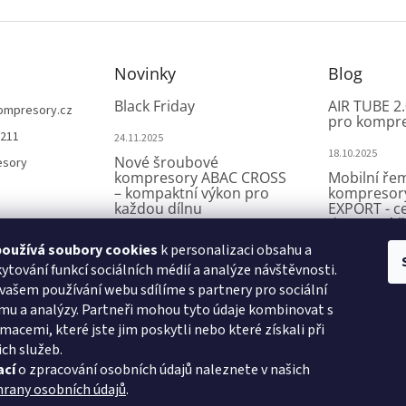
Novinky
Blog
Black Friday
AIR TUBE 2.
ompresory.cz
pro kompr
 211
24.11.2025
18.10.2025
Nové šroubové
esory
kompresory ABAC CROSS
Mobilní ře
– kompaktní výkon pro
kompresor
každou dílnu
EXPORT - c
dostupné ř
kompromi
7.8.2025
oužívá soubory cookies
k personalizaci obsahu a
A29BE a A39BE – špičkové
ytování funkcí sociálních médií a analýze návštěvnosti.
27.8.2025
kompresory ABAC Export
vašem používání webu sdílíme s partnery pro sociální
Miniaturní
mu a analýzy. Partneři mohou tyto údaje kombinovat s
kompresor
31.7.2025
- efektivní 
macemi, které jste jim poskytli nebo které získali při
ich služeb.
7.8.2025
ací
o zpracování osobních údajů naleznete v našich
hrany osobních údajů
.