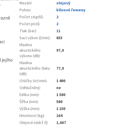
Mazání
:
olejový
é
Pohon
:
klínové řemeny
Počet stupňů
:
2
ýrazně
Počet pístů
:
2
Tlak (bar)
:
11
Sací výkon (l/min)
:
653
aci
Hladina
akustického
97,0
výkonu (dB)
:
 jejího
Hladina
akustického tlaku
77,0
(dB)
:
Otáčky (ot/min)
:
1 400
Odhlučněný
:
ne
Délka (mm)
:
1 580
Šířka (mm)
:
580
Výška (mm)
:
1 150
Hmotnost (kg)
:
164
Olejová nádrž (l)
:
1,667