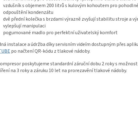
vzdušník s objemem 200 litrů s kulovým kohoutem pro pohodln
odpouštění kondenzátu
dvě přední kolečka s brzdami výrazně zvyšují stabilitu stroje a v
vylepšují manipulaci
pogumované madlo pro perfektní uživatelský komfort
ná instalace a údržba díky servisním videím dostupným přes aplik
TUBE
po načtení QR-kódu z tlakové nádoby.
ompresor poskytujeme standardní záruční dobu 2 roky s možností
íření na 3 roky a záruku 10 let na prorezavění tlakové nádoby.