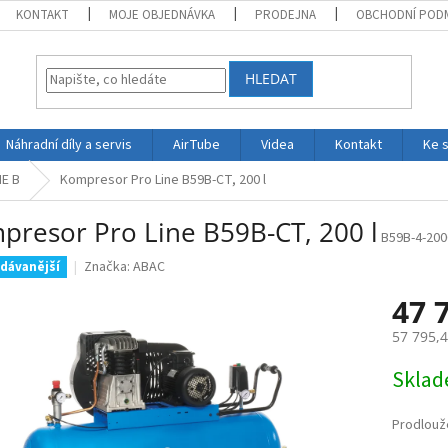
KONTAKT
MOJE OBJEDNÁVKA
PRODEJNA
OBCHODNÍ POD
HLEDAT
Náhradní díly a servis
AirTube
Videa
Kontakt
Ke 
NE B
Kompresor Pro Line B59B-CT, 200 l
presor Pro Line B59B-CT, 200 l
B59B-4-20
Značka:
ABAC
dávanější
47 
57 795,4
Měrná
Skla
cena:
Prodlouž