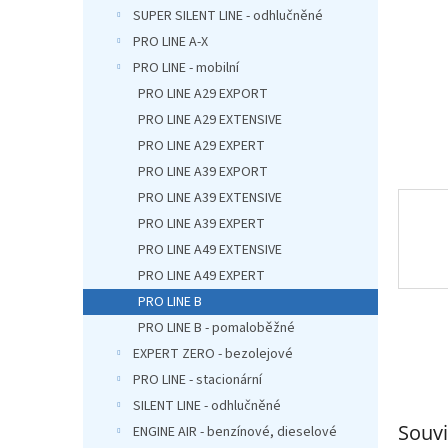
n
SUPER SILENT LINE - odhlučněné
e
PRO LINE A-X
l
PRO LINE - mobilní
PRO LINE A29 EXPORT
PRO LINE A29 EXTENSIVE
PRO LINE A29 EXPERT
PRO LINE A39 EXPORT
PRO LINE A39 EXTENSIVE
PRO LINE A39 EXPERT
PRO LINE A49 EXTENSIVE
PRO LINE A49 EXPERT
PRO LINE B
PRO LINE B - pomaloběžné
EXPERT ZERO - bezolejové
PRO LINE - stacionární
SILENT LINE - odhlučněné
Souvi
ENGINE AIR - benzínové, dieselové