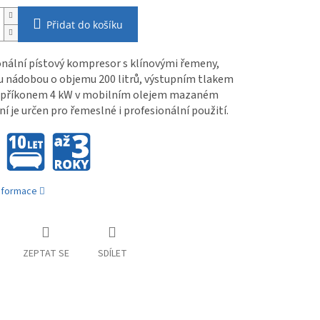
Přidat do košíku
onální pístový kompresor s klínovými řemeny,
u nádobou o objemu 200 litrů, výstupním tlakem
a příkonem 4 kW v mobilním olejem mazaném
í je určen pro řemeslné i profesionální použití.
informace
ZEPTAT SE
SDÍLET