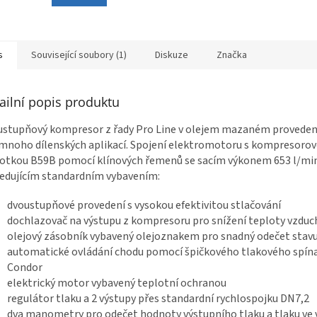
s
Související soubory (1)
Diskuze
Značka
ailní popis produktu
stupňový kompresor z řady Pro Line v olejem mazaném proveden
mnoho dílenských aplikací. Spojení elektromotoru s kompresoro
otkou B59B pomocí klínových řemenů se sacím výkonem 653 l/mi
edujícím standardním vybavením:
dvoustupňové provedení s vysokou efektivitou stlačování
dochlazovač na výstupu z kompresoru pro snížení teploty vzduc
olejový zásobník vybavený olejoznakem pro snadný odečet stavu
automatické ovládání chodu pomocí špičkového tlakového spín
Condor
elektrický motor vybavený teplotní ochranou
regulátor tlaku a 2 výstupy přes standardní rychlospojku DN7,2
dva manometry pro odečet hodnoty výstupního tlaku a tlaku ve 