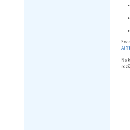
Snad
AIR
Na k
rozš