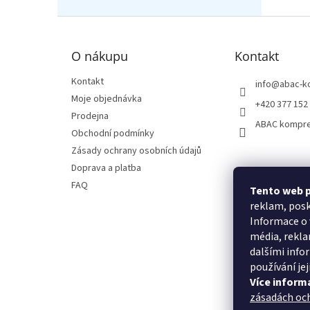
Z
á
p
O nákupu
Kontakt
a
t
Kontakt
info
@
abac-k
í
Moje objednávka
+420 377 152
Prodejna
ABAC kompr
Obchodní podmínky
Zásady ochrany osobních údajů
Doprava a platba
FAQ
Tento web p
reklam, posk
Informace o 
média, rekla
dalšími infor
používání jej
Více inform
zásadách oc