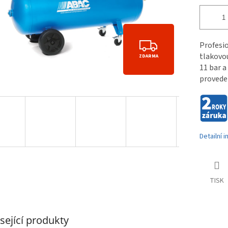
Z
Profesi
tlakovo
ZDARMA
D
11 bar 
A
proveden
R
M
A
Detailní 
TISK
sející produkty