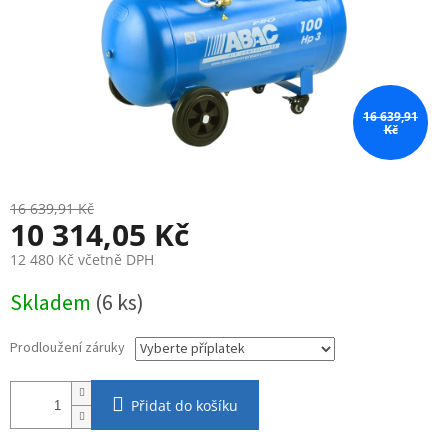
16 639,91
Kč
16 639,91 Kč
10 314,05 Kč
12 480 Kč
včetně DPH
Měrná
Skladem
(6 ks)
cena:
Prodloužení záruky
Přidat do košíku