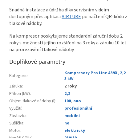
Snadná instalace a údržba díky servisním videím
dostupným přes aplikaci
AIRTUBE
po načtení QR-kódu z
tlakové nádoby.
Na kompresor poskytujeme standardní záruční dobu 2
roky s možností jejího rozšíření na 3 roky a záruku 10 let
na prorezavění tlakové nádoby.
Doplňkové parametry
Kompresory Pro Line A39X, 2,2 -
Kategorie
:
3 kW
Záruka
:
2 roky
Příkon (kW)
:
2,2
Objem tlakové nádoby (l)
:
100
,
ano
Využití
:
profesionální
Zástavba
:
mobilní
Sušička
:
ne
Motor
:
elektrický