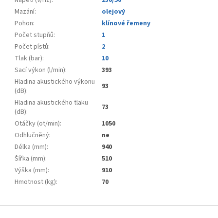
Napětí (V/Hz)
:
230/50
Mazání
:
olejový
Pohon
:
klínové řemeny
Počet stupňů
:
1
Počet pístů
:
2
Tlak (bar)
:
10
Sací výkon (l/min)
:
393
Hladina akustického výkonu
93
(dB)
:
Hladina akustického tlaku
73
(dB)
:
Otáčky (ot/min)
:
1050
Odhlučněný
:
ne
Délka (mm)
:
940
Šířka (mm)
:
510
Výška (mm)
:
910
Hmotnost (kg)
:
70
Z