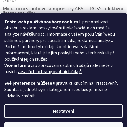
27.8.2025
Miniaturní šroubové kompresory ABAC CROSS - efektivní
řešení pro dílny
Tento web používá soubory cookies
k personalizaci
7.8.2025
obsahu a reklam, poskytování funkcí sociálních médií a
analýze návštěvnosti. Informace o vašem používání webu
sdílíme s partnery pro sociální média, reklamu a analýzy.
Přijímáme online platby
Partneři mohou tyto údaje kombinovat s dalšími
informacemi, které jste jim poskytli nebo které získali při
používání jejich služeb.
Více informací
o zpracování osobních údajů naleznete v
našich
zásadách ochrany osobních údajů
.
VSK Profi, s.r.o.
Své preference můžete upravit
kliknutím na "Nastavení".
Souhlas s jednotlivými kategoriemi cookies je možné
kdykoliv změnit.
Vytvořil Shoptet
Nastavení
Copyright 2026
Pístové kompresory ABAC
. Všechna práva