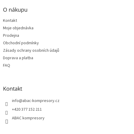
á
p
O nákupu
a
t
Kontakt
í
Moje objednávka
Prodejna
Obchodní podmínky
Zásady ochrany osobních údajů
Doprava a platba
FAQ
Kontakt
info
@
abac-kompresory.cz
+420 377 152 211
ABAC kompresory