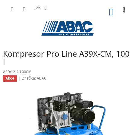
Přejít
na
CZK
NÁKUP
obsah
KOŠÍK
Kompresor Pro Line A39X-CM, 100
l
A39X-2-2-100CM
Značka:
ABAC
Akce