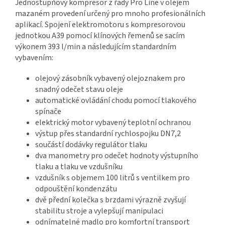
Jednostupňový kompresor z řady Pro Line v olejem
mazaném provedení určený pro mnoho profesionálních
aplikací. Spojení elektromotoru s kompresorovou
jednotkou A39 pomocí klínových řemenů se sacím
výkonem 393 l/min a následujícím standardním
vybavením:
olejový zásobník vybavený olejoznakem pro
snadný odečet stavu oleje
automatické ovládání chodu pomocí tlakového
spínače
elektrický motor vybavený teplotní ochranou
výstup přes standardní rychlospojku DN7,2
součástí dodávky regulátor tlaku
dva manometry pro odečet hodnoty výstupního
tlaku a tlaku ve vzdušníku
vzdušník s objemem 100 litrů s ventilkem pro
odpouštění kondenzátu
dvě přední kolečka s brzdami výrazně zvyšují
stabilitu stroje a vylepšují manipulaci
odnímatelné madlo pro komfortní transport