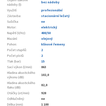
Objem tlakové
bez nádoby
nádoby (l)
:
Využití
:
profesionální
Zástavba
:
stacionární ležatý
Sušička
:
ne
Motor
:
elektrický
Napětí (V/Hz)
:
400/50
Mazání
:
olejový
Pohon
:
klínové řemeny
Počet stupňů
:
2
Počet pístů
:
2
Tlak (bar)
:
15
Sací výkon (l/min)
:
863
Hladina akustického
102,0
výkonu (dB)
:
Hladina akustického
82,0
tlaku (dB)
:
Otáčky (ot/min)
:
928
Odhlučněný
:
ne
Délka (mm)
:
1 100