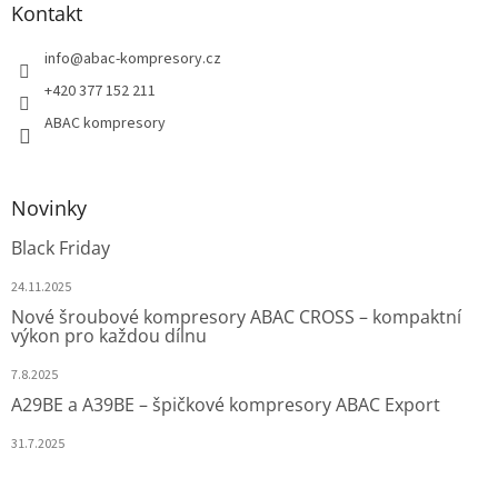
Kontakt
info
@
abac-kompresory.cz
+420 377 152 211
ABAC kompresory
Novinky
Black Friday
24.11.2025
Nové šroubové kompresory ABAC CROSS – kompaktní
výkon pro každou dílnu
7.8.2025
A29BE a A39BE – špičkové kompresory ABAC Export
31.7.2025