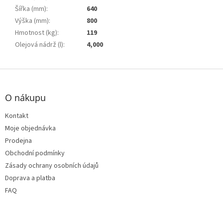
Šířka (mm)
:
640
Výška (mm)
:
800
Hmotnost (kg)
:
119
Olejová nádrž (l)
:
4,000
Z
á
p
O nákupu
a
t
Kontakt
í
Moje objednávka
Prodejna
Obchodní podmínky
Zásady ochrany osobních údajů
Doprava a platba
FAQ