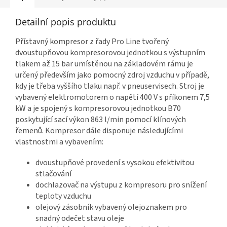
Detailní popis produktu
Přístavný kompresor z řady Pro Line tvořený
dvoustupňovou kompresorovou jednotkou s výstupním
tlakem až 15 bar umístěnou na základovém rámu je
určený především jako pomocný zdroj vzduchu v případě,
kdy je třeba vyššího tlaku např. v pneuservisech. Stroj je
vybavený elektromotorem o napětí 400 V s příkonem 7,5
kW a je spojený s kompresorovou jednotkou B70
poskytující sací výkon 863 l/min pomocí klínových
řemenů. Kompresor dále disponuje následujícími
vlastnostmi a vybavením:
dvoustupňové provedení s vysokou efektivitou
stlačování
dochlazovač na výstupu z kompresoru pro snížení
teploty vzduchu
olejový zásobník vybavený olejoznakem pro
snadný odečet stavu oleje