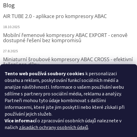
Blog
AIR TUBE 2.0 - aplikace pro kompresory ABAC
18.10.2025
Mobilní řemenové kompresory ABAC EXPORT - cenově
dostupné řešení bez kompromisů
27.8.2025
Miniaturní šroubové kompresory ABAC CROSS - efektivní
řešení pro dílny
Tento web používá soubory cookies
k personalizaci
7.8.2025
obsahu a reklam, poskytování funkcí sociálních médií a
analýze návštěvnosti. Informace o vašem používání webu
sdílíme s partnery pro sociální média, reklamu a analýzy.
Přijímáme online platby
Partneři mohou tyto údaje kombinovat s dalšími
informacemi, které jste jim poskytli nebo které získali při
používání jejich služeb.
Více informací
o zpracování osobních údajů naleznete v
našich
zásadách ochrany osobních údajů
.
VSK Profi, s.r.o.