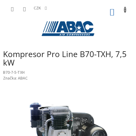
Přejít
na
CZK
NÁKUP
obsah
KOŠÍK
Kompresor Pro Line B70-TXH, 7,5
kW
B70-7-5-TXH
Značka:
ABAC