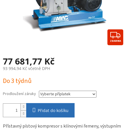
Z
ZDARMA
D
A
77 681,77 Kč
R
93 994,94 Kč
včetně DPH
M
Měrná
Do 3 týdnů
cena:
A
Prodloužení záruky
Přidat do košíku
Přístavný pístový kompresor s klínovými řemeny, výstupním