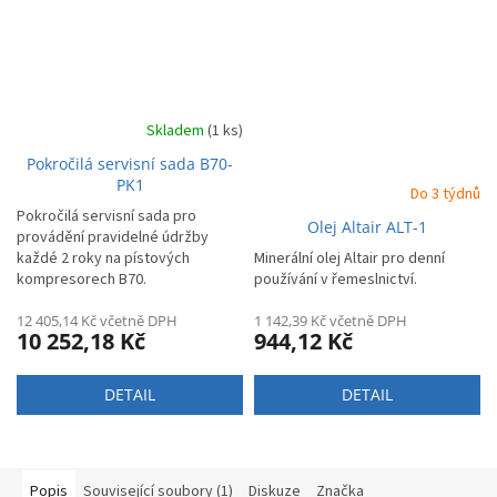
Skladem
(1 ks)
Pokročilá servisní sada B70-
PK1
Do 3 týdnů
Pokročilá servisní sada pro
Olej Altair ALT-1
provádění pravidelné údržby
každé 2 roky na pístových
Minerální olej Altair pro denní
kompresorech B70.
používání v řemeslnictví.
12 405,14 Kč včetně DPH
1 142,39 Kč včetně DPH
10 252,18 Kč
944,12 Kč
DETAIL
DETAIL
Popis
Související soubory (1)
Diskuze
Značka