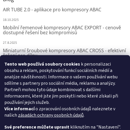
AIR TUBE 2.0 - aplikace pro kompresory ABAC
18.10.2025
Mobilní řemenové kompresory ABAC EXPORT - cenově
dostupné řešení bez kompromisů
27.8.2025
Miniaturní šroubové kompresory ABAC CROSS - efektivní
řešení pro dílny
Tento web používá soubory cookies
k personalizaci
7.8.2025
obsahu a reklam, poskytování funkcí sociálních médií a
analýze návštěvnosti. Informace o vašem používání webu
sdílíme s partnery pro sociální média, reklamu a analýzy.
Přijímáme online platby
Partneři mohou tyto údaje kombinovat s dalšími
informacemi, které jste jim poskytli nebo které získali při
používání jejich služeb.
Více informací
o zpracování osobních údajů naleznete v
našich
zásadách ochrany osobních údajů
.
VSK Profi, s.r.o.
Své preference můžete upravit
kliknutím na "Nastavení".