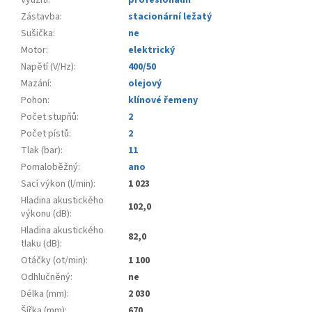
Využití
:
profesionální
Zástavba
:
stacionární ležatý
Sušička
:
ne
Motor
:
elektrický
Napětí (V/Hz)
:
400/50
Mazání
:
olejový
Pohon
:
klínové řemeny
Počet stupňů
:
2
Počet pístů
:
2
Tlak (bar)
:
11
Pomaloběžný
:
ano
Sací výkon (l/min)
:
1 023
Hladina akustického
102,0
výkonu (dB)
:
Hladina akustického
82,0
tlaku (dB)
:
Otáčky (ot/min)
:
1 100
Odhlučněný
:
ne
Délka (mm)
:
2 030
Šířka (mm)
:
670