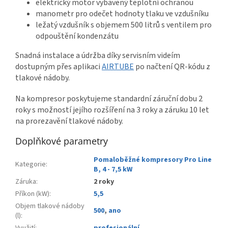
elektrický motor vybavený teplotní ochranou
manometr pro odečet hodnoty tlaku ve vzdušníku
ležatý vzdušník s objemem 500 litrů s ventilem pro
odpouštění kondenzátu
Snadná instalace a údržba díky servisním videím
dostupným přes aplikaci
AIRTUBE
po načtení QR-kódu z
tlakové nádoby.
Na kompresor poskytujeme standardní záruční dobu 2
roky s možností jejího rozšíření na 3 roky a záruku 10 let
na prorezavění tlakové nádoby.
Doplňkové parametry
Pomaloběžné kompresory Pro Line
Kategorie
:
B, 4 - 7,5 kW
Záruka
:
2 roky
Příkon (kW)
:
5,5
Objem tlakové nádoby
500
,
ano
(l)
: