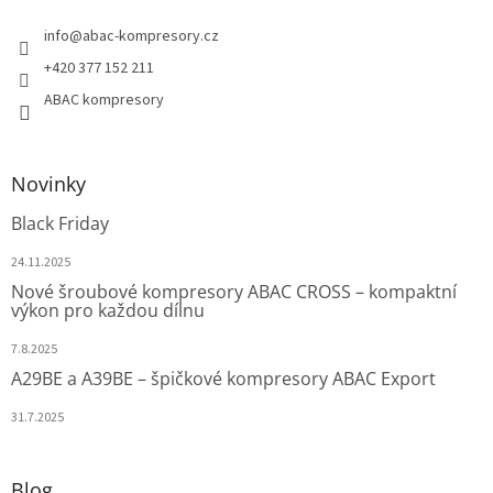
info
@
abac-kompresory.cz
+420 377 152 211
ABAC kompresory
Novinky
Black Friday
24.11.2025
Nové šroubové kompresory ABAC CROSS – kompaktní
výkon pro každou dílnu
7.8.2025
A29BE a A39BE – špičkové kompresory ABAC Export
31.7.2025
Blog