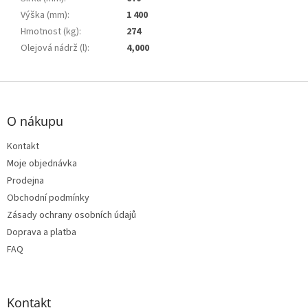
Výška (mm)
:
1 400
Hmotnost (kg)
:
274
Olejová nádrž (l)
:
4,000
Z
á
p
O nákupu
a
t
Kontakt
í
Moje objednávka
Prodejna
Obchodní podmínky
Zásady ochrany osobních údajů
Doprava a platba
FAQ
Kontakt