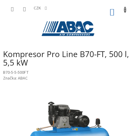
Přejít
na
CZK
NÁKUP
obsah
KOŠÍK
Kompresor Pro Line B70-FT, 500 l,
5,5 kW
B70-5-5-500FT
Značka:
ABAC