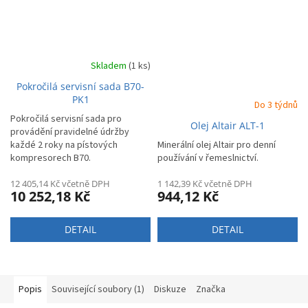
Skladem
(1 ks)
Pokročilá servisní sada B70-
PK1
Do 3 týdnů
Pokročilá servisní sada pro
Olej Altair ALT-1
provádění pravidelné údržby
každé 2 roky na pístových
Minerální olej Altair pro denní
kompresorech B70.
používání v řemeslnictví.
12 405,14 Kč včetně DPH
1 142,39 Kč včetně DPH
10 252,18 Kč
944,12 Kč
DETAIL
DETAIL
Popis
Související soubory (1)
Diskuze
Značka