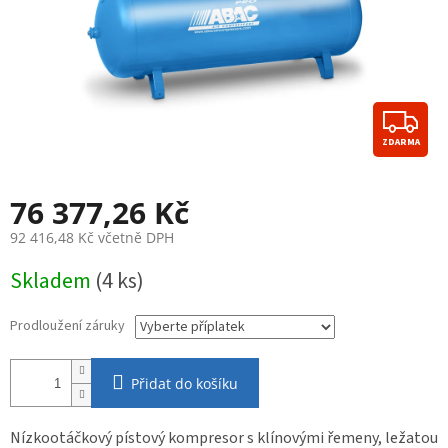
Z
ZDARMA
D
A
76 377,26 Kč
R
92 416,48 Kč
včetně DPH
M
Měrná
Skladem
(4 ks)
cena:
A
Prodloužení záruky
Přidat do košíku
Nízkootáčkový pístový kompresor s klínovými řemeny, ležatou